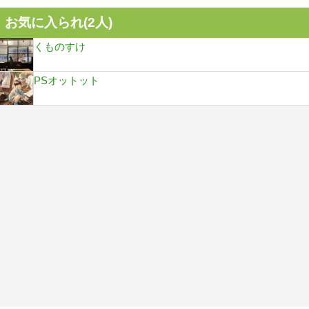
お気に入られ(
2
人)
くものすけ
PSオットット