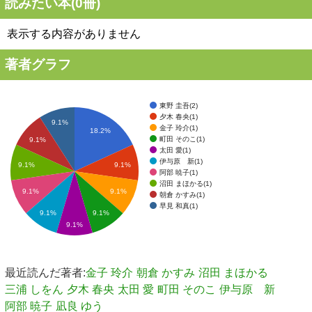
読みたい本(
0
冊)
表示する内容がありません
著者グラフ
東野 圭吾(2)
夕木 春央(1)
9.1%
金子 玲介(1)
18.2%
町田 そのこ(1)
9.1%
太田 愛(1)
伊与原 新(1)
9.1%
9.1%
阿部 暁子(1)
沼田 まほかる(1)
9.1%
9.1%
朝倉 かすみ(1)
早見 和真(1)
9.1%
9.1%
9.1%
最近読んだ著者:
金子 玲介
朝倉 かすみ
沼田 まほかる
三浦 しをん
夕木 春央
太田 愛
町田 そのこ
伊与原 新
阿部 暁子
凪良 ゆう