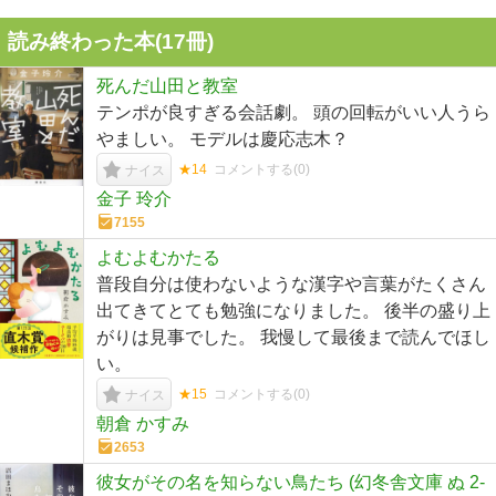
読み終わった本(
17
冊)
死んだ山田と教室
テンポが良すぎる会話劇。 頭の回転がいい人うら
やましい。 モデルは慶応志木？
★14
コメントする(
0
)
ナイス
金子 玲介
7155
よむよむかたる
普段自分は使わないような漢字や言葉がたくさん
出てきてとても勉強になりました。 後半の盛り上
がりは見事でした。 我慢して最後まで読んでほし
い。
★15
コメントする(
0
)
ナイス
朝倉 かすみ
2653
彼女がその名を知らない鳥たち (幻冬舎文庫 ぬ 2-