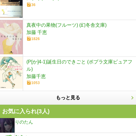
36
真夜中の果物(フルーツ) (幻冬舎文庫)
加藤 千恵
1826
(P[か]4-1)誕生日のできごと (ポプラ文庫ピュアフ
ル)
加藤千恵
1053
もっと見る
お気に入られ(
3
人)
りのたん