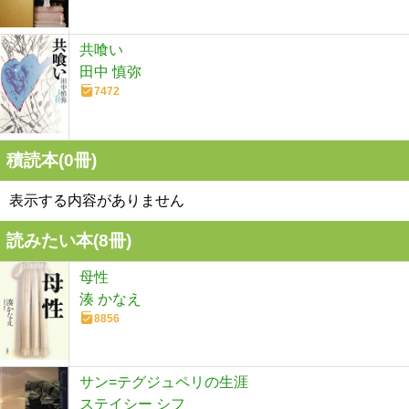
共喰い
田中 慎弥
7472
積読本(
0
冊)
表示する内容がありません
読みたい本(
8
冊)
母性
湊 かなえ
8856
サン=テグジュペリの生涯
ステイシー シフ