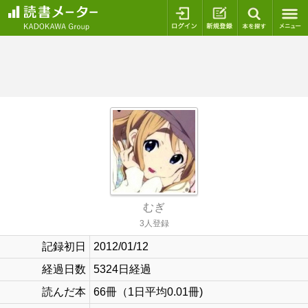
ログイン
新規登録
本を探
むぎ
3人登録
記録初日
2012/01/12
経過日数
5324日経過
読んだ本
66冊（1日平均0.01冊)