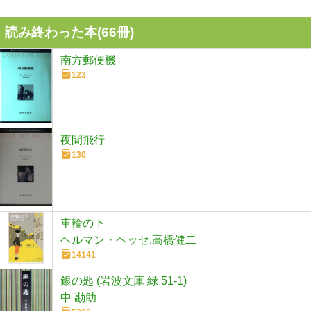
読み終わった本(
66
冊)
南方郵便機
123
夜間飛行
130
車輪の下
ヘルマン・ヘッセ,高橋健二
14141
銀の匙 (岩波文庫 緑 51-1)
中 勘助