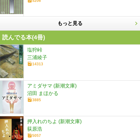
5206
もっと見る
読んでる本(
4
冊)
塩狩峠
三浦綾子
14313
アミダサマ (新潮文庫)
沼田 まほかる
3885
押入れのちよ (新潮文庫)
荻原浩
5057