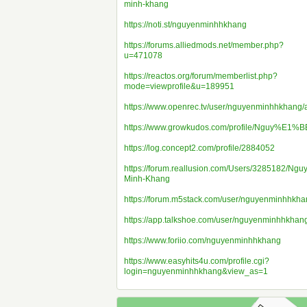
minh-khang
https://noti.st/nguyenminhhkhang
https://forums.alliedmods.net/member.php?
u=471078
https://reactos.org/forum/memberlist.php?
mode=viewprofile&u=189951
https://www.openrec.tv/user/nguyenminhhkhang/
https://www.growkudos.com/profile/Nguy%E1
https://log.concept2.com/profile/2884052
https://forum.reallusion.com/Users/3285182/
Minh-Khang
https://forum.m5stack.com/user/nguyenminhhkh
https://app.talkshoe.com/user/nguyenminhhkhan
https://www.foriio.com/nguyenminhhkhang
https://www.easyhits4u.com/profile.cgi?
login=nguyenminhhkhang&view_as=1