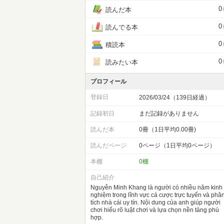
0
読んだ本
0
読んでる本
0
積読本
0
読みたい本
プロフィール
登録日
2026/03/24（139日経過）
記録初日
まだ記録がありません
読んだ本
0冊（1日平均0.00冊)
読んだページ
0ページ（1日平均0ページ）
本棚
0棚
自己紹介
Nguyễn Minh Khang là người có nhiều năm kinh
nghiệm trong lĩnh vực cá cược trực tuyến và phâ
tích nhà cái uy tín. Nội dung của anh giúp người
chơi hiểu rõ luật chơi và lựa chọn nền tảng phù
hợp.