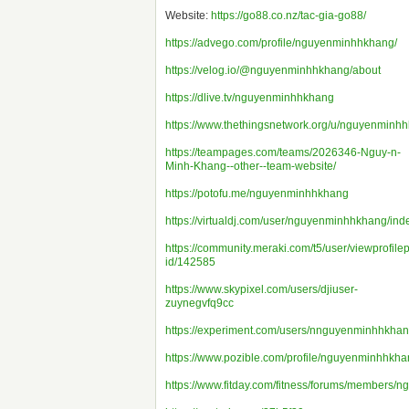
Website:
https://go88.co.nz/tac-gia-go88/
https://advego.com/profile/nguyenminhhkhang/
https://velog.io/@nguyenminhhkhang/about
https://dlive.tv/nguyenminhhkhang
https://www.thethingsnetwork.org/u/nguyenminh
https://teampages.com/teams/2026346-Nguy-n-
Minh-Khang--other--team-website/
https://potofu.me/nguyenminhhkhang
https://virtualdj.com/user/nguyenminhhkhang/ind
https://community.meraki.com/t5/user/viewprofile
id/142585
https://www.skypixel.com/users/djiuser-
zuynegvfq9cc
https://experiment.com/users/nnguyenminhhkha
https://www.pozible.com/profile/nguyenminhhkh
https://www.fitday.com/fitness/forums/members/