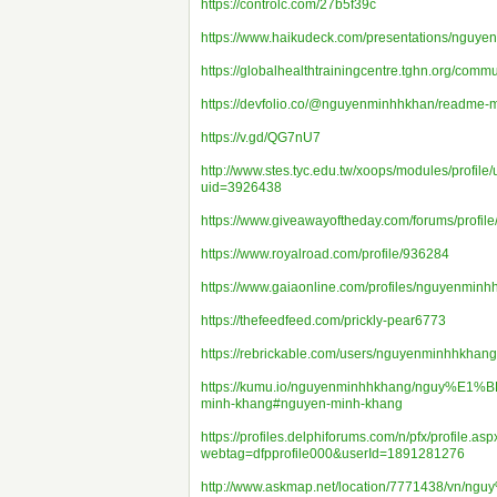
https://controlc.com/27b5f39c
https://www.haikudeck.com/presentations/nguy
https://globalhealthtrainingcentre.tghn.org/com
https://devfolio.co/@nguyenminhhkhan/readme-
https://v.gd/QG7nU7
http://www.stes.tyc.edu.tw/xoops/modules/profile
uid=3926438
https://www.giveawayoftheday.com/forums/profil
https://www.royalroad.com/profile/936284
https://www.gaiaonline.com/profiles/nguyenmin
https://thefeedfeed.com/prickly-pear6773
https://rebrickable.com/users/nguyenminhhkhang
https://kumu.io/nguyenminhhkhang/nguy%E1%
minh-khang#nguyen-minh-khang
https://profiles.delphiforums.com/n/pfx/profile.asp
webtag=dfpprofile000&userId=1891281276
http://www.askmap.net/location/7771438/vn/