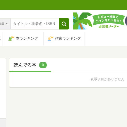
n和書
は
本ランキング
作家ランキング
読んでる本
0
表示項目がありません