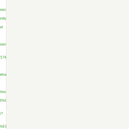
enminhhkhang
munity/members/1400182/
md
/userinfo.php?
e/1743446
hhkhang/50657303/
/mocs/photos/
BB%85n-
x?
nguy%E1%BB%85n-