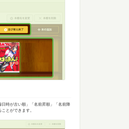
録日時が古い順」「名前昇順」「名前降
ることができます。