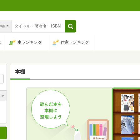
n和書
は
本ランキング
作家ランキング
本棚
順
順
順
順
順