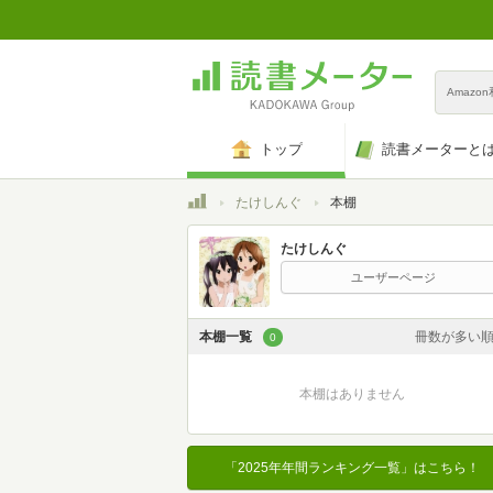
Amazo
トップ
読書メーターと
トップ
たけしんぐ
本棚
たけしんぐ
ユーザーページ
本棚一覧
冊数が多い
0
カスタム
本棚はありません
登録日時が新しい
登録日時が古い
「2025年年間ランキング一覧」はこちら！
名前昇