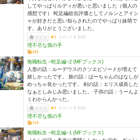
してやっぱりルディが悪いと思いました（個人の
感想です） 蛇足編総合評価としてノルンとアイシ
ャが好きだと思い知らされたのでやっぱり妹萌で
す。ありがとうございました。
★3
コメントする(
0
)
ナイス
理不尽な孫の手
251
無職転生 ~蛇足編~2 (MFブックス)
人形の話：ルーデウスのクソエピソードが増えて
嬉しかったです。 旅の話：ばーちゃんのはなしが
めっちゃ良かったです。 剣の話：エリス成長した
なぁとしみじみ思いました。 子供の話：うーんよ
くわからんかった。
★4
コメントする(
0
)
ナイス
理不尽な孫の手
319
無職転生 ~蛇足編~1 (MFブックス)