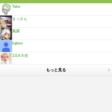
Taka
まっさん
風露
fujitom
2JLK大佐
もっと見る