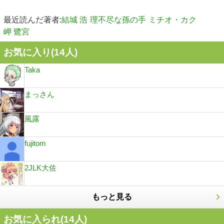
最近読んだ著者:
結城 浩
理不尽な孫の手
ミチオ・カク
岬 鷺宮
お気に入り(
14
人)
Taka
まっさん
風露
fujitom
2JLK大佐
もっと見る
お気に入られ(
14
人)