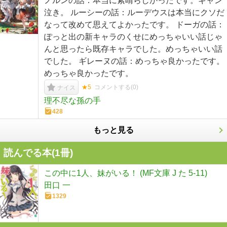
ノルンの話：本当に素晴らしかったです。ギャン
泣き。 ルーシーの話：ルーデウスは本当にクソだ
なって改めて思えてよかったです。 ドーガの話：
ぽっと出の新キャラのくせにめっちゃいい話じゃ
んと思ったら既存キャラでした。めっちゃいい話
でした。 ギレーヌの話：めっちゃ良かったです。
めっちゃ良かったです。
★5
コメントする(
0
)
ナイス
理不尽な孫の手
428
もっと見る
読んでる本(
1
冊)
この中に1人、妹がいる！ (MF文庫 J た 5-11)
田口 一
1329