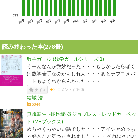
277
7/23
7/29
8/4
7/19
7/25
7/31
8/6
7/21
7/27
8/2
8/8
読み終わった本(
278
冊)
数学ガール (数学ガールシリーズ 1)
うーんなんか微妙だった・・・もしかしたらぼく
は数学苦手なのかもしれん・・・あとラブコメパ
ートもよくわからんかった・・・
★2
コメントする(
0
)
ナイス
結城 浩
5340
無職転生 ~蛇足編~3 ジョブレス・レッドカーペッ
ト (MFブックス)
めちゃくちゃいい話でした・・・アイシャめっち
ゃ好きだと気づかされました・・・ それはそれと