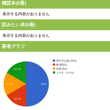
積読本(
0
冊)
表示する内容がありません
読みたい本(
0
冊)
表示する内容がありません
著者グラフ
理不尽な孫の手(3)
岬 鷺宮(1)
結城 浩(1)
16.7%
ミチオ・カク(1)
16.7%
50%
16.7%