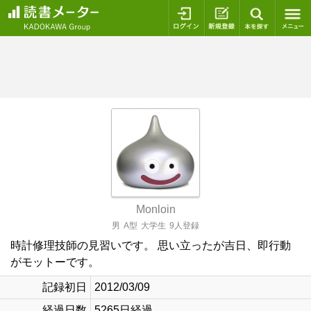
ログイン
新規登録
本を探
Monloin
男
A型
大学生
9人登録
時計修理技師の見習いです。 思い立ったが吉日、即行動
がモットーです。
記録初日
2012/03/09
経過日数
5265日経過