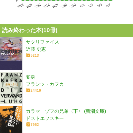
9
7/22
7/28
8/3
7/18
7/24
7/30
8/5
7/20
7/26
8/1
8/7
読み終わった本(
10
冊)
サクリファイス
近藤 史恵
5213
変身
フランツ・カフカ
24416
カラマーゾフの兄弟〈下〉 (新潮文庫)
ドストエフスキー
7952