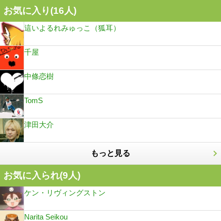
お気に入り(
16
人)
這いよるれみゅっこ（狐耳）
千屋
中條恋樹
TomS
津田大介
もっと見る
お気に入られ(
9
人)
ケン・リヴィングストン
Narita Seikou