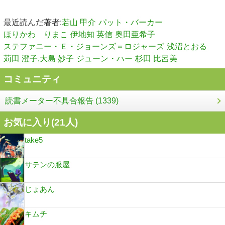
最近読んだ著者:
若山 甲介
パット・バーカー
ほりかわ りまこ
伊地知 英信
奥田亜希子
ステファニー・Ｅ・ジョーンズ＝ロジャーズ
浅沼とおる
苅田 澄子,大島 妙子
ジューン・ハー
杉田 比呂美
コミュニティ
読書メーター不具合報告 (1339)
お気に入り(
21
人)
take5
サテンの服屋
じょあん
キムチ