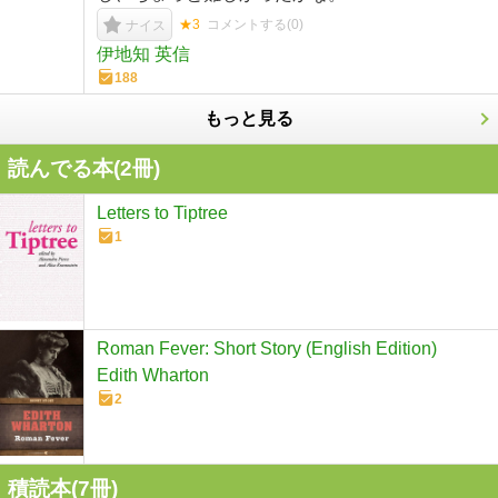
★3
コメントする(
0
)
ナイス
伊地知 英信
188
もっと見る
読んでる本(
2
冊)
Letters to Tiptree
1
Roman Fever: Short Story (English Edition)
Edith Wharton
2
積読本(
7
冊)