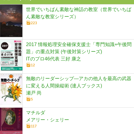
世界でいちばん素敵な神話の教室（世界でいちば
ん素敵な教室シリーズ）
223
2017 情報処理安全確保支援士「専門知識+午後問
題」の重点対策 (午後対策シリーズ)
ITのプロ46代表 三好 康之
12
無敵のリーダーシップ―アカの他人を最高の武器
に変える人間操縦術 (達人ブックス)
瀬戸 尚
5
マチルダ
メアリー・シェリー
117