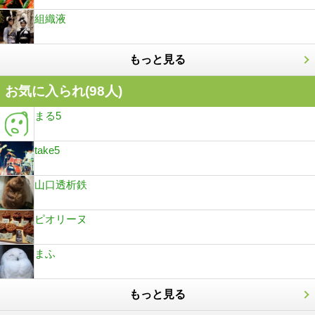
組織液
もっと見る
お気に入られ(
98
人)
まる5
take5
山口透析鉄
ピオリーヌ
まふ
もっと見る