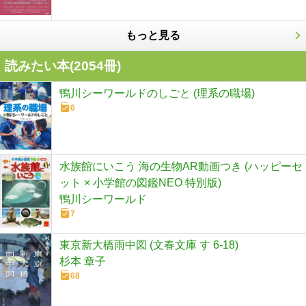
もっと見る
読みたい本(
2054
冊)
鴨川シーワールドのしごと (理系の職場)
6
水族館にいこう 海の生物AR動画つき (ハッピーセ
ット × 小学館の図鑑NEO 特別版)
鴨川シーワールド
7
東京新大橋雨中図 (文春文庫 す 6-18)
杉本 章子
68