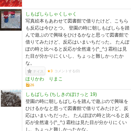
しもばしらしゃくしゃく
写真絵本もあわせて図書館で借りたけど、こちら
も反応は今ひとつ。 登園の時に朝しもばしらを踏
んで遊ぶので興味をひけるかなと思って図書館で
借りてみたけど、反応はいまいちだった。 たんぽ
ぽの時と比べると反応が全然違う(^_^;) 霜柱は見
た目が分かりにくいし、ちょっと難しかったか
な。
★3
コメントする(
0
)
ナイス
ほりかわ りまこ
26
しもばしら (ちしきのぽけっと 19)
登園の時に朝しもばしらを踏んで遊ぶので興味を
ひけるかなと思って図書館で借りてみたけど、反
応はいまいちだった。 たんぽぽの時と比べると反
応が全然違う(^_^;) 霜柱は見た目が分かりにくい
し、ちょっと難しかったかな。