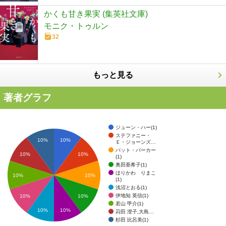
かくも甘き果実 (集英社文庫)
モニク・トゥルン
32
もっと見る
著者グラフ
ジューン・ハー(1)
ステファニー・
10%
10%
Ｅ・ジョーンズ…
パット・バーカー
10%
10%
(1)
奥田亜希子(1)
ほりかわ りまこ
10%
10%
(1)
浅沼とおる(1)
伊地知 英信(1)
10%
10%
若山 甲介(1)
10%
10%
苅田 澄子,大島…
杉田 比呂美(1)