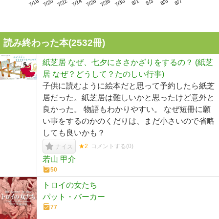
7/22
7/28
8/3
7/18
7/24
7/30
8/5
7/20
7/26
8/1
8/7
読み終わった本(
2532
冊)
紙芝居 なぜ、七夕にささかざりをするの？ (紙芝
居 なぜ？どうして？たのしい行事)
子供に読むように絵本だと思って予約したら紙芝
居だった。紙芝居は難しいかと思ったけど意外と
良かった。 物語もわかりやすい。 なぜ短冊に願
い事をするのかのくだりは、まだ小さいので省略
しても良いかも？
★2
コメントする(
0
)
ナイス
若山 甲介
50
トロイの女たち
パット・バーカー
77