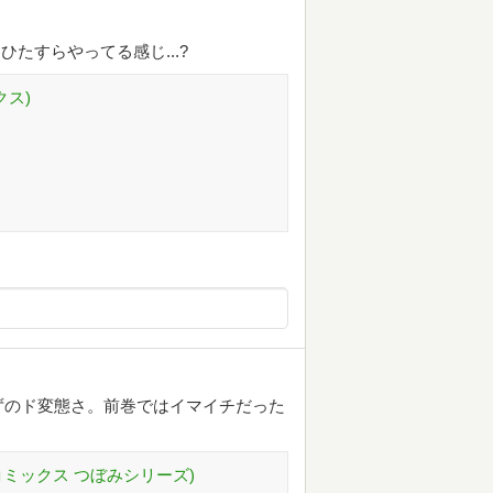
ひたすらやってる感じ...?
クス)
ずのド変態さ。前巻ではイマイチだった
Rコミックス つぼみシリーズ)