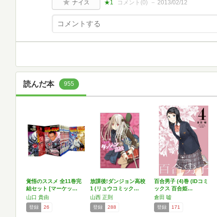
ナイス
★1
コメント(
0
)
2013/02/12
読んだ本
955
覚悟のススメ 全11巻完
放課後!ダンジョン高校
百合男子 (4)巻 (IDコミ
結セット [マーケッ…
1 (リュウコミック…
ックス 百合姫…
山口 貴由
山西 正則
倉田 嘘
登録
26
登録
288
登録
171