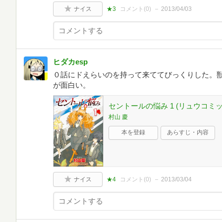
ナイス
★3
コメント(
0
)
2013/04/03
ヒダカesp
０話にドえらいのを持って来ててびっくりした。
が面白い。
セントールの悩み 1 (リュウコミッ
村山 慶
本を登録
あらすじ・内容
ナイス
★4
コメント(
0
)
2013/03/04