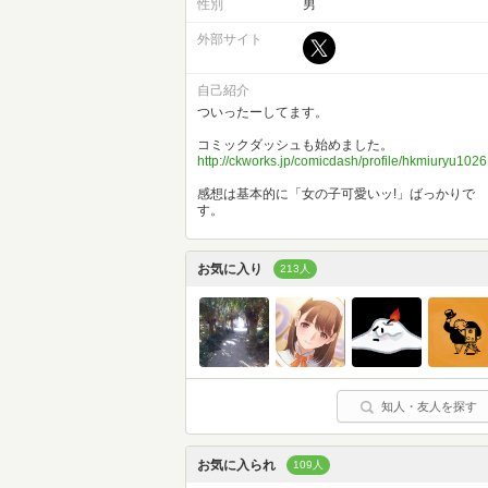
性別
男
外部サイト
自己紹介
ついったーしてます。
コミックダッシュも始めました。
http://ckworks.jp/comicdash/profile/hkmiuryu1026
感想は基本的に「女の子可愛いッ!」ばっかりで
す。
お気に入り
213人
知人・友人を探す
お気に入られ
109人