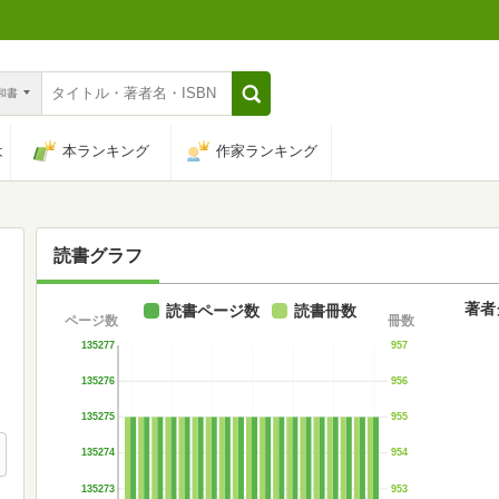
n和書
は
本ランキング
作家ランキング
読書グラフ
著者
読書ページ数
読書冊数
ページ数
冊数
135277
957
135276
956
135275
955
135274
954
135273
953