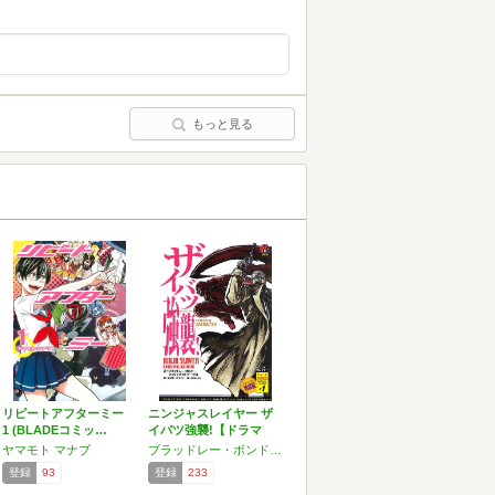
もっと見る
リピートアフターミー
ニンジャスレイヤー ザ
1 (BLADEコミッ…
イバツ強襲!【ドラマ
C…
ヤマモト マナブ
ブラッドレー・ボンド,フィリップ・N・モーゼズ
登録
93
登録
233