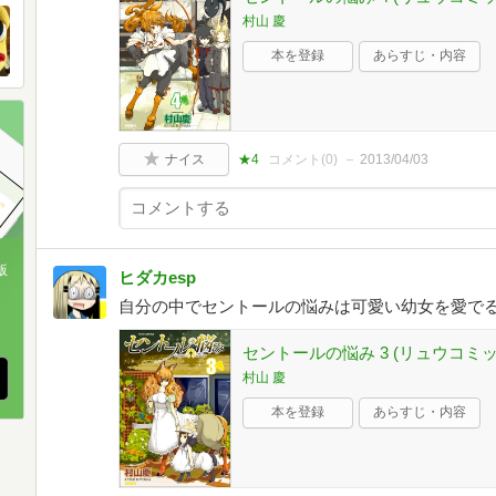
村山 慶
本を登録
あらすじ・内容
ナイス
★4
コメント(
0
)
2013/04/03
版
ヒダカesp
自分の中でセントールの悩みは可愛い幼女を愛で
、
セントールの悩み 3 (リュウコミッ
村山 慶
本を登録
あらすじ・内容