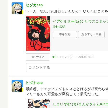
ヒダカesp
うーん...なんとも形容しがたいが、やりたいことを
ベアゲルター(1) (シリウスコミッ
沙村 広明
本を登録
あらすじ・内容
ナイス
★8
コメント(
0
)
2013/02/22
ヒダカesp
最終巻。ウエディングドレスととけるが相変わら
マリーさんの可愛さが爆発してて最高だった。
しまいずむ (3) (まんがタイムK