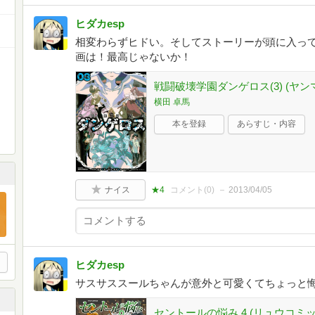
ヒダカesp
相変わらずヒドい。そしてストーリーが頭に入っ
画は！最高じゃないか！
戦闘破壊学園ダンゲロス(3) (ヤン
横田 卓馬
本を登録
あらすじ・内容
ナイス
★4
コメント(
0
)
2013/04/05
ヒダカesp
サスサススールちゃんが意外と可愛くてちょっと
セントールの悩み 4 (リュウコミッ