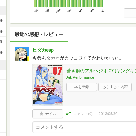
7/20
7/23
7/26
7/29
8/1
8/4
8/7
冊
冊
最近の感想・レビュー
冊
ヒダカesp
冊
今巻もタカオがカッコ良くてかわいかった。
蒼き鋼のアルペジオ 07 (ヤング
Ark Performance
本を登録
あらすじ・内容
ー
ナイス
★7
コメント(
0
)
2013/05/30