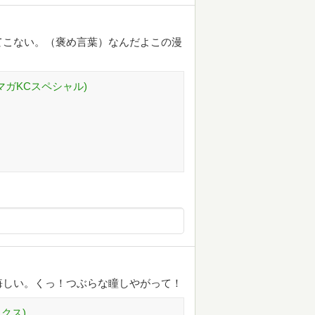
てこない。（褒め言葉）なんだよこの漫
マガKCスペシャル)
悔しい。くっ！つぶらな瞳しやがって！
クス)