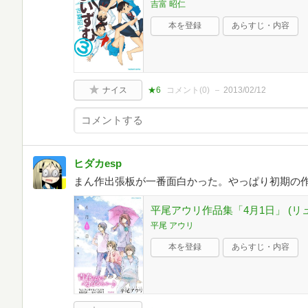
吉富 昭仁
本を登録
あらすじ・内容
ナイス
★6
コメント(
0
)
2013/02/12
ヒダカesp
まん作出張板が一番面白かった。やっぱり初期の
平尾アウリ作品集「4月1日」 (リ
平尾 アウリ
本を登録
あらすじ・内容