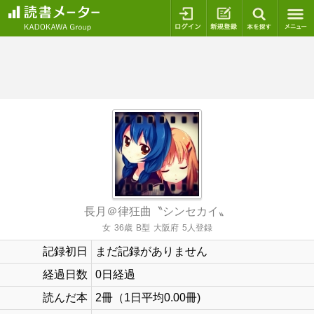
ログイン
新規登録
本を探
長月＠律狂曲〝シンセカイ〟
女
36歳
B型
大阪府
5人登録
記録初日
まだ記録がありません
経過日数
0日経過
読んだ本
2冊（1日平均0.00冊)