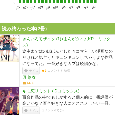
0
7/24
7/30
8/5
7/20
7/26
8/1
8/7
7/22
7/28
8/3
8/9
読み終わった本(
2
冊)
きんいろモザイク (1) (まんがタイムKRコミック
ス)
途中まではのほほんとした４コマらしい漫画なの
だけれど気付くとキュンキュンしちゃうよな作品
になってた。一番好きなカプは綾陽かな。
★1
コメントする(
0
)
ナイス
原 悠衣
1371
キミ恋リミット (IDコミックス)
百合作品の中でもしかすると個人的に一番評価が
高いかな？百合好きな人にオススメしたい一冊。
コメントする(
0
)
ナイス