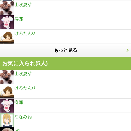
山吹夏芽
痔郎
けろたん↺
もっと見る
お気に入られ(
5
人)
山吹夏芽
けろたん↺
痔郎
ななみね
ぱし