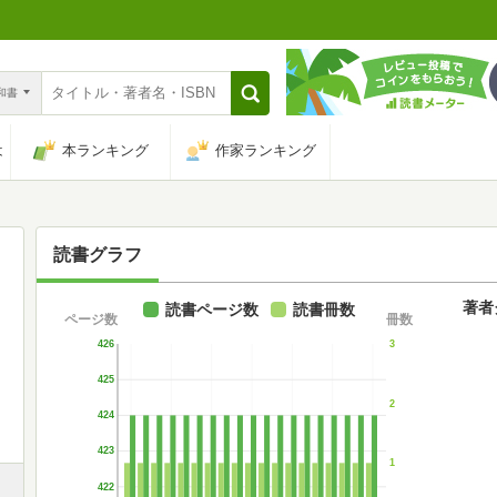
n和書
は
本ランキング
作家ランキング
読書グラフ
著者
読書ページ数
読書冊数
ページ数
冊数
426
3
425
2
424
423
1
422