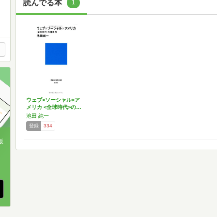
読んでる本
1
ウェブ×ソーシャル×ア
メリカ <全球時代>の…
池田 純一
登録
334
版
、