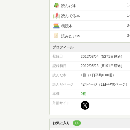
1
読んだ本
1
読んでる本
0
積読本
0
読みたい本
プロフィール
登録日
2012/03/04（5271日経過）
記録初日
2012/05/23（5191日経過）
読んだ本
1冊（1日平均0.00冊)
読んだページ
424ページ（1日平均0ページ）
本棚
0棚
外部サイト
お気に入り
1人