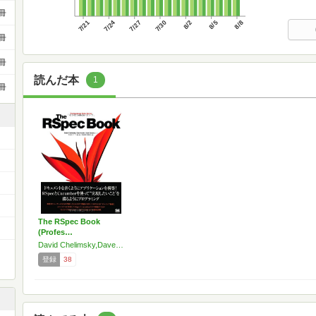
冊
7/21
7/24
7/27
7/30
8/2
8/5
8/8
冊
冊
読んだ本
1
冊
The RSpec Book
(Profes…
David Chelimsky,Dave Astels,Zach Dennis
登録
38