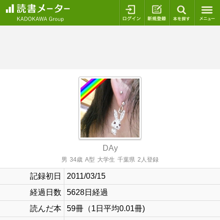
ログイン
新規登録
本を探
DAy
男
34歳
A型
大学生
千葉県
2人登録
記録初日
2011/03/15
経過日数
5628日経過
読んだ本
59冊（1日平均0.01冊)