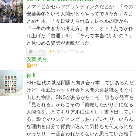
ノマドとかセルフブランディングだとか、「今の
安藤美冬という人間がどうやってできたか」をま
とめた本。「今日変えられる」レベルの話から
「一生の生き方の考え方」まで、オトナたちが作
り上げた「普通」を、「それで本当にいいの？」
と見つめる姿勢が素敵だった。
★4
コメントする(
0
)
ナイス
安藤 美冬
936
何者
SNS世代の就活問題と向き合う本…ではあるんだ
けど、根底はネット社会と人間の自意識をえぐり
出した物語。SNSがあるからこそ、誰もが発言を
「見られる」からこその「俯瞰したがり」になる
人間性を、とてもリアルに生々しく書き出してい
る。影でマウンティングしあっていたり、いろん
な理由を自分で背負い込んで気持ちを伝えられな
かったり、一番言われたくないと思っていた相手