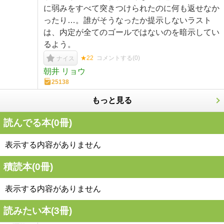
に弱みをすべて突きつけられたのに何も返せなか
ったり…。誰がそうなったか提示しないラスト
は、内定が全てのゴールではないのを暗示してい
るよう。
★22
コメントする(
0
)
ナイス
朝井 リョウ
25138
もっと見る
読んでる本(
0
冊)
表示する内容がありません
積読本(
0
冊)
表示する内容がありません
読みたい本(
3
冊)