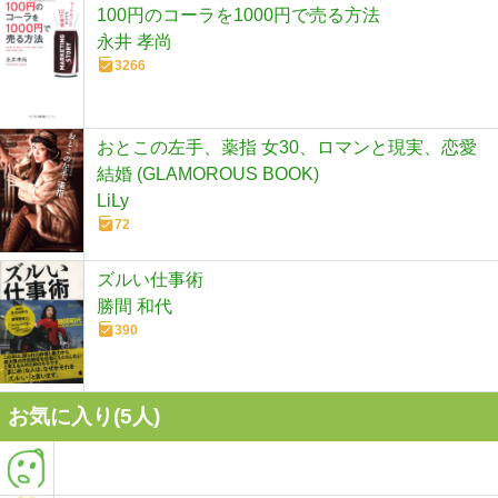
100円のコーラを1000円で売る方法
永井 孝尚
3266
おとこの左手、薬指 女30、ロマンと現実、恋愛
結婚 (GLAMOROUS BOOK)
LiLy
72
ズルい仕事術
勝間 和代
390
お気に入り(
5
人)