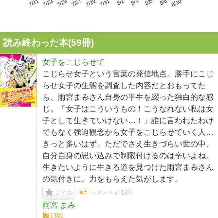
7/25
7/31
8/6
7/21
7/27
8/2
8/8
7/23
7/29
8/4
8/10
読み終わった本(
59
冊)
女子をこじらせて
こじらせ女子という言葉の発信地点。勝手にこじ
らせ女子の生態を調査した内容だとおもってた
ら、雨宮まみさん自身の半生を綴った独白的な感
じ。「女子はこういうもの！こうなれない私は女
子として生きていけない…！」誰に言われたわけ
でもなく強迫観念から女子をこじらせていく人…
きっと多いはず。ただでさえ生きづらい世の中、
自分自身の思い込みで制限付けるのは辛いよね。
生きたいように生きる道を見つけた雨宮まみさん
の気付きに、力をもらえた気がします。
★5
コメントする(
0
)
ナイス
雨宮 まみ
1381