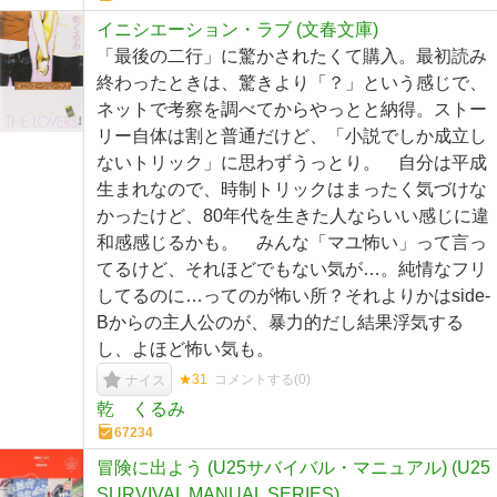
イニシエーション・ラブ (文春文庫)
「最後の二行」に驚かされたくて購入。最初読み
終わったときは、驚きより「？」という感じで、
ネットで考察を調べてからやっとと納得。ストー
リー自体は割と普通だけど、「小説でしか成立し
ないトリック」に思わずうっとり。 自分は平成
生まれなので、時制トリックはまったく気づけな
かったけど、80年代を生きた人ならいい感じに違
和感感じるかも。 みんな「マユ怖い」って言っ
てるけど、それほどでもない気が…。純情なフリ
してるのに…ってのが怖い所？それよりかはside-
Bからの主人公のが、暴力的だし結果浮気する
し、よほど怖い気も。
★31
コメントする(
0
)
ナイス
乾 くるみ
67234
冒険に出よう (U25サバイバル・マニュアル) (U25
SURVIVAL MANUAL SERIES)