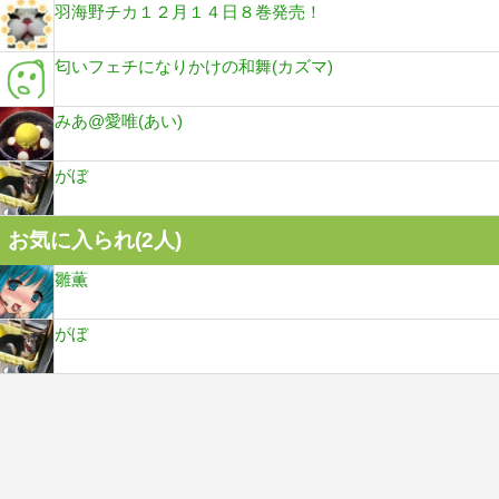
羽海野チカ１２月１４日８巻発売！
匂いフェチになりかけの和舞(カズマ)
みあ@愛唯(あい)
がぼ
お気に入られ(
2
人)
雛薫
がぼ