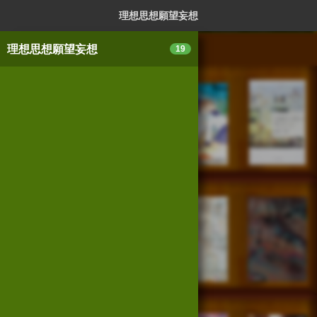
ログイン
新規登録
本を探
理想思想願望妄想
理想思想願望妄想
19
スマートフォン版
パソコン版
利用規約
個人情報保護基本方針
Cookie等の利用に関するガイドライン
サイトアクセス情報の取得について
法人・プレスお問い合わせ
運営会社
※本サイトはアフィリエイトプログラムによる収益を得ていま
す