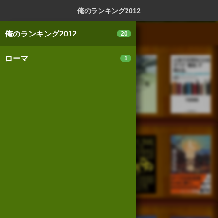
ログイン
新規登録
本を探
俺のランキング2012
俺のランキング2012
20
ローマ
1
スマートフォン版
パソコン版
利用規約
個人情報保護基本方針
Cookie等の利用に関するガイドライン
サイトアクセス情報の取得について
法人・プレスお問い合わせ
運営会社
※本サイトはアフィリエイトプログラムによる収益を得ていま
す