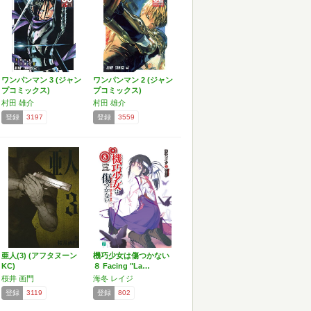
ワンパンマン 3 (ジャン
ワンパンマン 2 (ジャン
プコミックス)
プコミックス)
村田 雄介
村田 雄介
登録
3197
登録
3559
亜人(3) (アフタヌーン
機巧少女は傷つかない
KC)
８ Facing "La…
桜井 画門
海冬 レイジ
登録
3119
登録
802