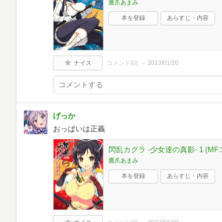
鷹爪あまみ
本を登録
あらすじ・内容
ナイス
コメント(
0
)
2013/01/20
げっか
おっぱいは正義
閃乱カグラ -少女達の真影- 1 (
鷹爪あまみ
本を登録
あらすじ・内容