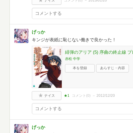
ナイス
コメント(
0
)
2013/01/20
げっか
キンジが表紙に恥じない働きで良かった！
緋弾のアリア (5) 序曲の終止線
赤松 中学
本を登録
あらすじ・内容
ナイス
★1
コメント(
0
)
2012/12/20
げっか