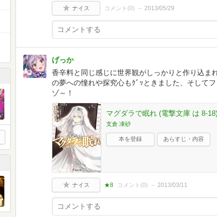
ナイス
コメント(
0
)
2013/05/29
げっか
香辛料と同じ感じに世界観がしっかりと作り込ま
の夢への憧れや探究心もｸﾞｯときました、そして
ゾ～！
マグダラで眠れ (電撃文庫 は 8-18
支倉 凍砂
本を登録
あらすじ・内容
ナイス
★8
コメント(
0
)
2013/03/11