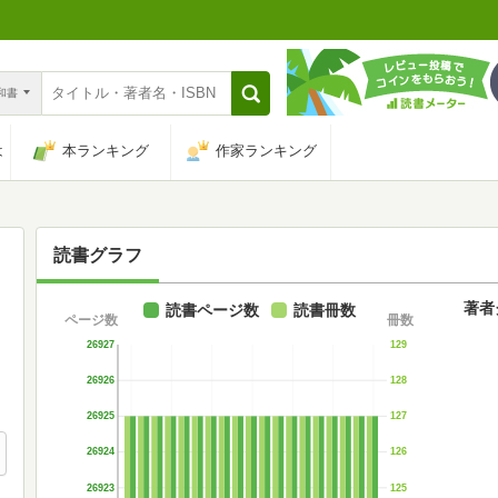
n和書
は
本ランキング
作家ランキング
読書グラフ
著者
読書ページ数
読書冊数
ページ数
冊数
26927
129
26926
128
26925
127
26924
126
26923
125