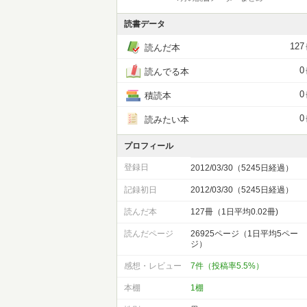
読書データ
127
読んだ本
0
読んでる本
0
積読本
0
読みたい本
プロフィール
登録日
2012/03/30（5245日経過）
記録初日
2012/03/30（5245日経過）
読んだ本
127冊（1日平均0.02冊)
読んだページ
26925ページ（1日平均5ペー
ジ）
感想・レビュー
7件（投稿率5.5%）
本棚
1棚