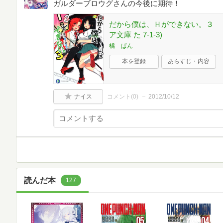
ガルダーブロウグさんの今後に期待！
だから僕は、Ｈができない。３ 
ア文庫 た 7-1-3)
橘 ぱん
本を登録
あらすじ・内容
ナイス
コメント(
0
)
2012/10/12
読んだ本
127