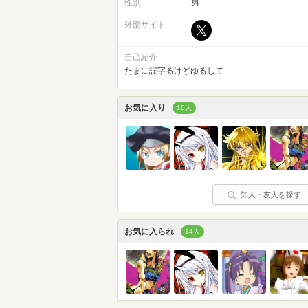
性別
男
外部サイト
自己紹介
たまに誤字るけどゆるして
お気に入り
16人
知人・友人を探す
お気に入られ
14人