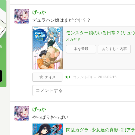
げっか
デュラハン娘はまだです？？
モンスター娘のいる日常 2 (リュ
オカヤド
版
本を登録
あらすじ・内容
、
ナイス
★1
コメント(
0
)
2013/02/15
げっか
やっぱりおっぱい
閃乱カグラ -少女達の真影- 2 (ア