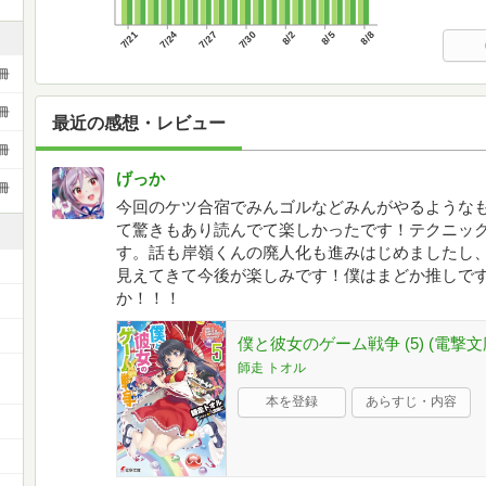
7/21
7/24
7/27
7/30
8/2
8/5
8/8
冊
冊
最近の感想・レビュー
冊
げっか
冊
今回のケツ合宿でみんゴルなどみんがやるような
て驚きもあり読んでて楽しかったです！テクニッ
す。話も岸嶺くんの廃人化も進みはじめましたし
見えてきて今後が楽しみです！僕はまどか推しで
か！！！
僕と彼女のゲーム戦争 (5) (電撃文
師走 トオル
本を登録
あらすじ・内容