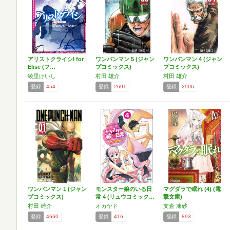
アリストクライシI for
ワンパンマン 5 (ジャン
ワンパンマン 4 (ジャン
Elise (フ…
プコミックス)
プコミックス)
綾里けいし
村田 雄介
村田 雄介
登録
454
登録
2691
登録
2906
ワンパンマン 1 (ジャン
モンスター娘のいる日
マグダラで眠れ (4) (電
プコミックス)
常 4 (リュウコミック…
撃文庫)
村田 雄介
オカヤド
支倉 凍砂
登録
4660
登録
416
登録
893