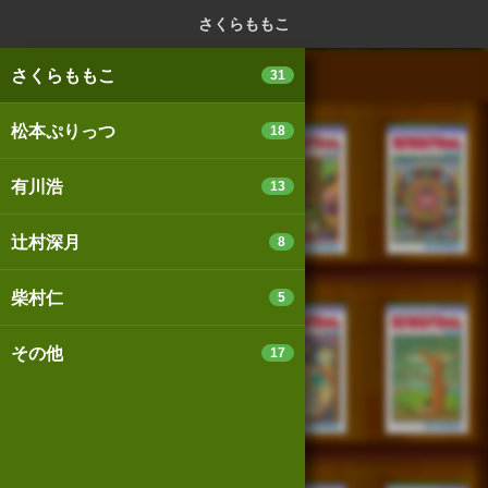
ログイン
新規登録
本を探
さくらももこ
さくらももこ
31
松本ぷりっつ
18
スマートフォン版
パソコン版
有川浩
13
辻村深月
8
利用規約
個人情報保護基本方針
柴村仁
5
Cookie等の利用に関するガイドライン
その他
17
サイトアクセス情報の取得について
法人・プレスお問い合わせ
運営会社
※本サイトはアフィリエイトプログラムによる収益を得ていま
す