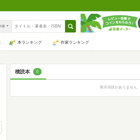
n和書
は
本ランキング
作家ランキング
積読本
0
表示項目がありません