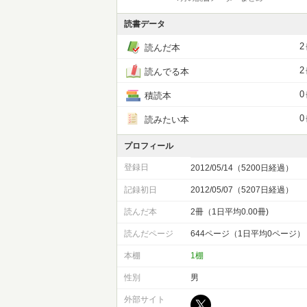
読書データ
2
読んだ本
2
読んでる本
0
積読本
0
読みたい本
プロフィール
登録日
2012/05/14（5200日経過）
記録初日
2012/05/07（5207日経過）
読んだ本
2冊（1日平均0.00冊)
読んだページ
644ページ（1日平均0ページ）
本棚
1棚
性別
男
外部サイト