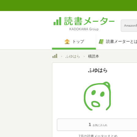
Amazo
トップ
読書メーターと
トップ
ふゆはら
積読本
ふゆはら
1
お気に入られ
7月の読書メーターまとめ