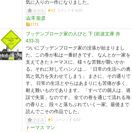
気に入りの一作になりました。
★10
コメントする(
0
)
ナイス
澁澤 龍彦
1771
ブッデンブローク家の人びと 下 (岩波文庫 赤
433-3)
ついにブッデンブローク家の没落が始まりまし
た。この巻が私は一番好きです。 なんとか一家を
支えてきたトーマスに、様々な苦難が襲いかか
る。それに対してハンノは… 「日常の生活への勇
気と気力を失わせてしまう」 まさに、その通りで
す。 日常の生活とやらはあまりにも苦痛が多く、
耐え難いものであります。 「すべての個人は、過
誤で失策」なのです。 全ての巻を通じて流れる海
の香りと、段々と落ちぶれていく一家。最後まで
読んでこその作品でした。
★5
コメントする(
0
)
ナイス
トーマス マン