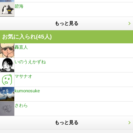
碧海
もっと見る
お気に入られ(
45
人)
轟直人
いのうえかずね
マサナオ
kumonosuke
さわら
もっと見る