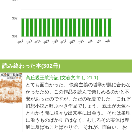
303
302
301
7/21
7/27
8/2
7/17
7/23
7/29
8/4
7/19
7/25
7/31
8/6
読み終わった本(
302
冊)
高丘親王航海記 (文春文庫 し 21-1)
とても面白かった。 快楽主義の哲学が肌に合わな
かったため、この作品を読んで楽しめるのかと不
安があったのですが、ただの杞憂でした。 これぞ
幻想小説と呼ぶべき作品でしょう。 親王が天竺へ
と向かう間に様々な出来事に出会う。 それは条理
に沿うものばかりではなく、むしろその実体は理
解に及ばぬことばかりで。 それが、面白い。 お