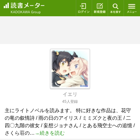
ログイン
新規登録
本を探
イエリ
45人登録
主にライトノベルを読みます。 特に好きな作品は、花守
の竜の叙情詩 / 雨の日のアイリス / ミミズクと夜の王 / 二
四〇九階の彼女 / 妄想ジョナさん / とある飛空士への追憶 /
さくら荘の…
→続きを読む