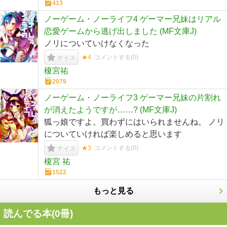
413
ノーゲーム・ノーライフ4 ゲーマー兄妹はリアル
恋愛ゲームから逃げ出しました (MF文庫J)
ノリについていけなくなった
★4
コメントする(
0
)
ナイス
榎宮祐
2079
ノーゲーム・ノーライフ3 ゲーマー兄妹の片割れ
が消えたようですが……? (MF文庫J)
狐っ娘ですよ。買わずにはいられませんね。 ノリ
についていければ楽しめると思います
★3
コメントする(
0
)
ナイス
榎宮 祐
1522
もっと見る
読んでる本(
0
冊)