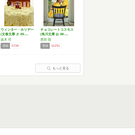
ウィンター・ホリデー
チョコレートコスモス
(文春文庫 さ 49-…
(角川文庫 お 48-…
坂木 司
恩田 陸
登録
3739
登録
11251
もっと見る