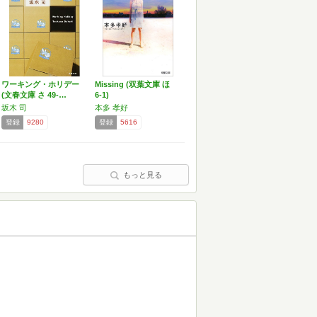
ワーキング・ホリデー
Missing (双葉文庫 ほ
(文春文庫 さ 49-…
6-1)
坂木 司
本多 孝好
登録
9280
登録
5616
もっと見る