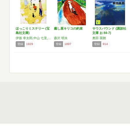
ほっこりミステリー (宝
癒し屋キリコの約束
サウスバウンド (講談社
島社文庫)
文庫 お 84-7)
伊坂 幸太郎,中山 七里,柚月 裕子,吉川 英梨
森沢 明夫
奥田 英朗
登録
1929
登録
1897
登録
914