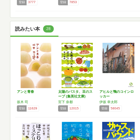
登録
3777
登録
7853
読みたい本
28
アンと青春
太陽のパスタ、豆のス
アヒルと鴨のコインロ
ープ (集英社文庫)
ッカー
坂木 司
宮下 奈都
伊坂 幸太郎
登録
11629
登録
12015
登録
58045