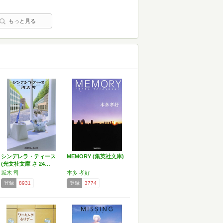
もっと見る
シンデレラ・ティース
MEMORY (集英社文庫)
(光文社文庫 さ 24…
坂木 司
本多 孝好
登録
8931
登録
3774