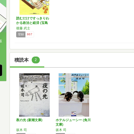
読むだけですっきりわ
かる政治と経済 (宝島
S…
後藤 武士
登録
867
版
、
積読本
2
夜の光 (新潮文庫)
ホテルジューシー (角川
文庫)
坂木 司
坂木 司