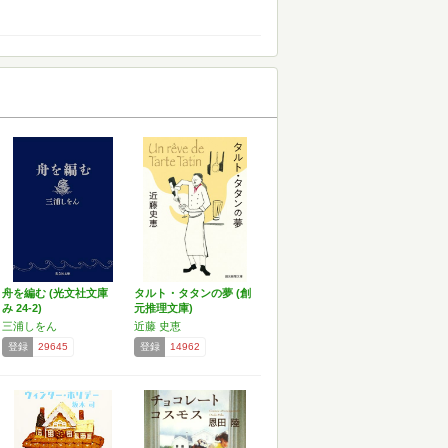
舟を編む (光文社文庫
タルト・タタンの夢 (創
み 24-2)
元推理文庫)
三浦しをん
近藤 史恵
登録
29645
登録
14962