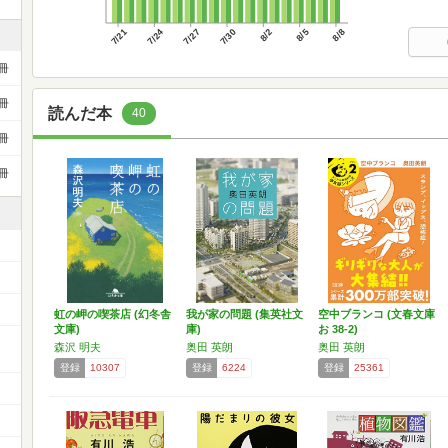
7/21
7/24
7/27
7/30
8/2
8/5
8/8
冊
冊
読んだ本
40
冊
冊
虹の岬の喫茶店 (幻冬舎
我が家の問題 (集英社文
空中ブランコ (文春文庫
文庫)
庫)
お 38-2)
森沢 明夫
奥田 英朗
奥田 英朗
登録
10307
登録
6224
登録
25361