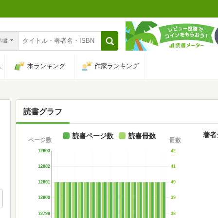
n和書
は
本ランキング
作家ランキング
読書グラフ
著者
読書ページ数
読書冊数
ページ数
冊数
12803
42
12802
41
12801
40
12800
39
12799
38