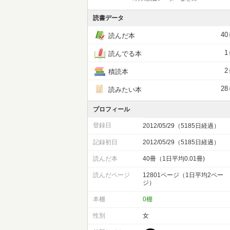
読書データ
40
読んだ本
1
読んでる本
2
積読本
28
読みたい本
プロフィール
登録日
2012/05/29（5185日経過）
記録初日
2012/05/29（5185日経過）
読んだ本
40冊（1日平均0.01冊)
読んだページ
12801ページ（1日平均2ペー
ジ）
本棚
0棚
性別
女