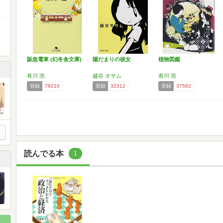
阪急電車 (幻冬舎文庫)
陽だまりの彼女
植物図鑑
有川 浩
越谷 オサム
有川 浩
登録
79210
登録
32312
登録
37582
読んでる本
1