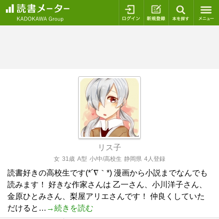
ログイン
新規登録
本を探
リス子
女
31歳
A型
小/中/高校生
静岡県
4人登録
読書好きの高校生です(*´∇｀*) 漫画から小説までなんでも
読みます！ 好きな作家さんは 乙一さん、小川洋子さん、
金原ひとみさん、梨屋アリエさんです！ 仲良くしていた
だけると…
→続きを読む