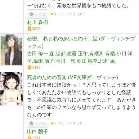
ーではなく、素敵な世界観をもつ物語でした。
★3
コメントする(
0
)
ナイス
村上 春樹
2030
秘密。 私と私のあいだの十二話 (ダ・ヴィンチブ
ックス)
吉田 修一,森 絵都,佐藤 正午,有栖川 有栖,小川 洋
子,篠田 節子,唯川 恵,堀江 敏幸,北村 薫
1482
死者のための音楽 (MF文庫ダ・ヴィンチ)
これは本当に怪談かっ！？と思ってしまうほど優
しくてあたたかい物語でもしっかりとした怪談
で、不思議な気持ちにさせてくれます。あとがき
もこの作家のファンなら思わず笑ってしまうよう
なものです
★2
コメントする(
0
)
ナイス
山白 朝子
1771