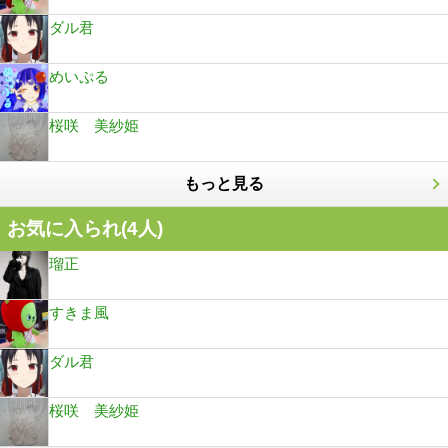
ダル君
めいぷる
桜咲 美紗姫
もっと見る
お気に入られ(
4
人)
瑠正
すきま風
ダル君
桜咲 美紗姫