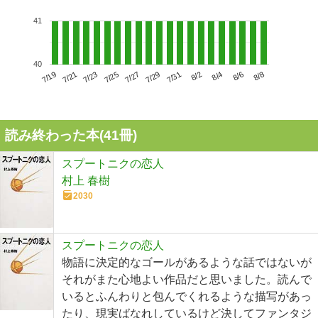
41
40
7/23
7/29
8/4
7/19
7/25
7/31
8/6
7/21
7/27
8/2
8/8
読み終わった本(
41
冊)
スプートニクの恋人
村上 春樹
2030
スプートニクの恋人
物語に決定的なゴールがあるような話ではないが
それがまた心地よい作品だと思いました。読んで
いるとふんわりと包んでくれるような描写があっ
たり、現実ばなれしているけど決してファンタジ