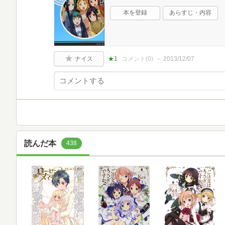
本を登録
あらすじ・内容
ナイス
★1
コメント(
0
)
2013/12/07
読んだ本
438