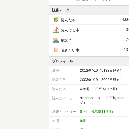
読書データ
438
読んだ本
0
読んでる本
7
積読本
13
読みたい本
プロフィール
登録日
2012/07/19（5133日経過）
記録初日
2003/01/19（8602日経過）
読んだ本
438冊（1日平均0.05冊)
読んだページ
92123ページ（1日平均10ペー
ジ）
感想・レビュー
51件（投稿率11.6%）
本棚
0棚