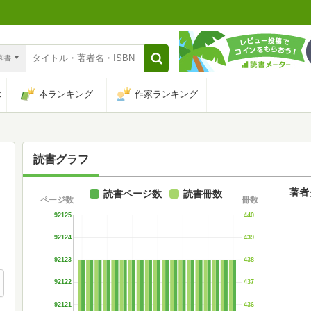
n和書
は
本ランキング
作家ランキング
読書グラフ
著者
読書ページ数
読書冊数
ページ数
冊数
92125
440
92124
439
92123
438
92122
437
92121
436