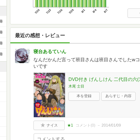
7/20
7/23
7/26
7/29
8/1
8/4
8/7
冊
冊
最近の感想・レビュー
冊
寝台あるていん
冊
なんだかんだ言って班目さんは班目さんでしたw
いです
DVD付き げんしけん 二代目の六(
木尾 士目
本を登録
あらすじ・内容
ナイス
★1
コメント(
0
)
2014/01/09