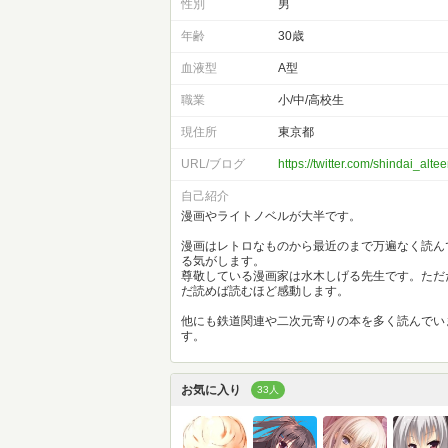
性別
男
年齢
30歳
血液型
A型
職業
小/中/高校生
現住所
東京都
URL/ブログ
https://twitter.com/shindai_alte
自己紹介
漫画やライトノベルが大半です。
漫画はレトロなものから最近のまで万遍なく読ん
る気がします。
尊敬している漫画家は水木しげる先生です。ただ
だ読めば読むほど感動します。
他にも鉄道関連や二次元寄りの本を多く読んでい
す。
お気に入り
33人