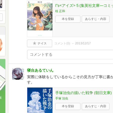
I"s<アイズ> 5 (集英社文庫―コミ
桂 正和
本を登録
あらすじ・内容
ナイス
コメント(
0
)
2013/12/17
寝台あるていん
実際に体験をしているからこその見方が丁寧に書
す。
手塚治虫の描いた戦争 (朝日文庫)
版
手塚 治虫
本を登録
あらすじ・内容
、