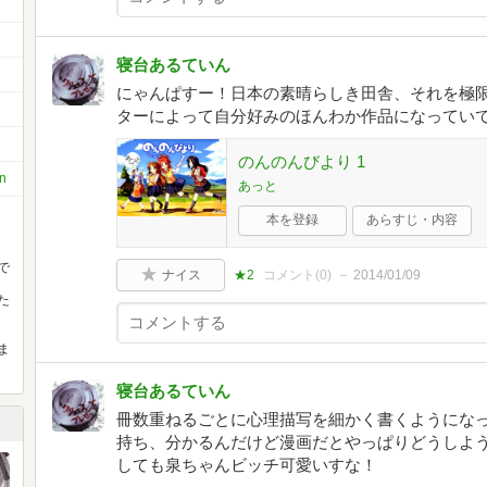
寝台あるていん
にゃんぱすー！日本の素晴らしき田舎、それを極
ターによって自分好みのほんわか作品になってい
のんのんびより 1
en
あっと
本を登録
あらすじ・内容
で
ナイス
★2
コメント(
0
)
2014/01/09
た
ま
寝台あるていん
冊数重ねるごとに心理描写を細かく書くようにな
持ち、分かるんだけど漫画だとやっぱりどうしよ
しても泉ちゃんビッチ可愛いすな！