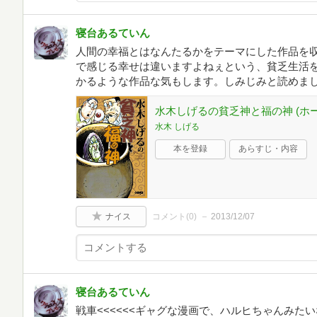
寝台あるていん
人間の幸福とはなんたるかをテーマにした作品を
で感じる幸せは違いますよねぇという、貧乏生活
かるような作品な気もします。しみじみと読めま
水木しげるの貧乏神と福の神 (ホ
水木 しげる
本を登録
あらすじ・内容
ナイス
コメント(
0
)
2013/12/07
寝台あるていん
戦車<<<<<<ギャグな漫画で、ハルヒちゃんみた