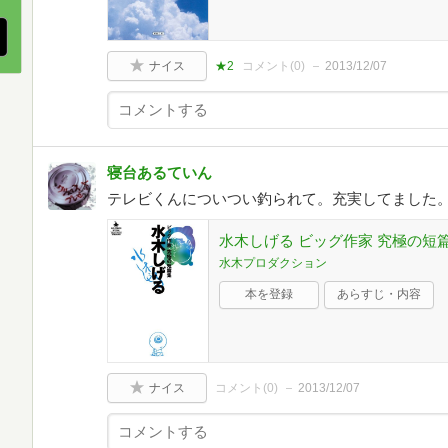
ナイス
★2
コメント(
0
)
2013/12/07
寝台あるていん
テレビくんについつい釣られて。充実してました
水木しげる ビッグ作家 究極の短篇
水木プロダクション
本を登録
あらすじ・内容
ナイス
コメント(
0
)
2013/12/07