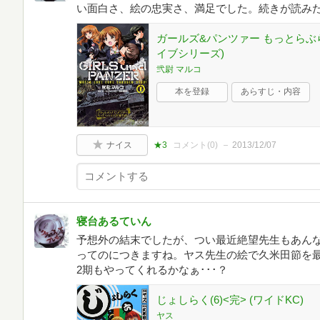
い面白さ、絵の忠実さ、満足でした。続きが読み
ガールズ&パンツァー もっとらぶらぶ
イブシリーズ)
弐尉 マルコ
本を登録
あらすじ・内容
ナイス
★3
コメント(
0
)
2013/12/07
寝台あるていん
予想外の結末でしたが、つい最近絶望先生もあん
ってのにつきますね。ヤス先生の絵で久米田節を
2期もやってくれるかなぁ･･･？
じょしらく(6)<完> (ワイドKC)
ヤス