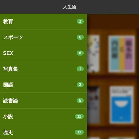
ログイン
新規登録
本を探
人生論
教育
2
スポーツ
6
スマートフォン版
パソコン版
SEX
6
写真集
1
利用規約
個人情報保護基本方針
国語
2
Cookie等の利用に関するガイドライン
読書論
5
サイトアクセス情報の取得について
小説
11
法人・プレスお問い合わせ
運営会社
※本サイトはアフィリエイトプログラムによる収益を得ていま
歴史
11
す