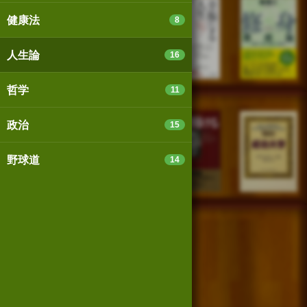
健康法
8
人生論
16
哲学
11
政治
15
野球道
14