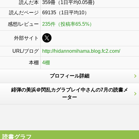
読んだ本
359冊（1日平均0.05冊)
読んだページ
69135（1日平均10）
感想/レビュー
235件（投稿率65.5%）
外部サイト
URL/ブログ
http://hidannomihama.blog.fc2.com/
本棚
4棚
プロフィール詳細
緋弾の美浜＠閃乱カグラプレイ中さんの7月の読書メ
ーター
読書グラフ