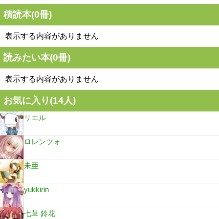
積読本(
0
冊)
表示する内容がありません
読みたい本(
0
冊)
表示する内容がありません
お気に入り(
14
人)
リエル
ロレンツォ
未亜
yukkirin
七草 鈴花