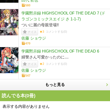
田代 哲也
580
学園黙示録 HIGHSCHOOL OF THE DEAD 7 (ド
ラゴンコミックスエイジ さ 1-1-7)
ついに麗の母親登場!!
★3
コメントする(
0
)
ナイス
佐藤 ショウジ
470
学園黙示録 HIGHSCHOOL OF THE DEAD 6
婦警さん可愛かったのに....
★2
コメントする(
0
)
ナイス
佐藤 ショウジ
547
もっと見る
読んでる本(
0
冊)
表示する内容がありません