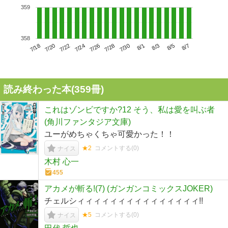
359
358
7/22
7/28
8/3
7/18
7/24
7/30
8/5
7/20
7/26
8/1
8/7
読み終わった本(
359
冊)
これはゾンビですか?12 そう、私は愛を叫ぶ者
(角川ファンタジア文庫)
ユーがめちゃくちゃ可愛かった！！
★2
コメントする(
0
)
ナイス
木村 心一
455
アカメが斬る!(7) (ガンガンコミックスJOKER)
チェルシィィィィィィィィィィィィィィィ!!
★5
コメントする(
0
)
ナイス