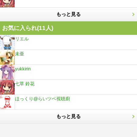
もっと見る
お気に入られ(
11
人)
リエル
未亜
yukkirin
七草 鈴花
ほっくり@らいツベ視聴廚
もっと見る