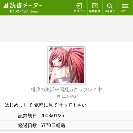
ログイン
新規登録
本を探
緋弾の美浜＠閃乱カグラプレイ中
男
11人登録
はじめまして 気軽に見て行って下さい
記録初日
2008/01/25
経過日数
6770日経過