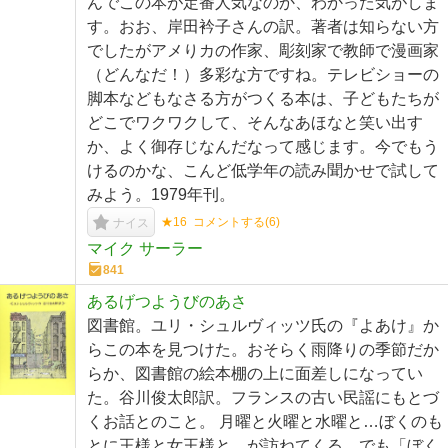
んでこの本が定番人気なのか、わかった気がしま
す。おお、岸田衿子さんの訳。著者は知らない方
でしたがアメりカの作家、彫刻家で教師で漫画家
（どんなだ！）多彩な方ですね。テレビショーの
脚本などもなさる方がつくる本は、子どもたちが
どこでワクワクして、そんなあほなと笑い出す
か、よく御存じなんだなって感じます。今でもう
けるのかな、こんど低学年の読み聞かせで試して
みよう。1979年刊。
★16
コメントする(
6
)
ナイス
マイク サーラー
841
あるげつようびのあさ
図書館。ユリ・シュルヴィッツ氏の『よあけ』か
らこの本を見つけた。おそらく雨降りの季節だか
らか、図書館の絵本棚の上に面差しになってい
た。谷川俊太郎訳。フランスの古い民謡にもとづ
くお話とのこと。 月曜と火曜と水曜と…ぼくのも
とに王様と女王様と…が訪ねてくる。でも「ぼく