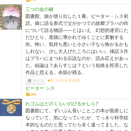
275
三つの金の鍵
図書館。娘が借り出した１冊。ピーター・シス初
読。娘に語る形式で父がかつての故郷プラハの街
について語る物語――とはいえ、幻想的迷宮にた
だひとり、黒猫に導かれてゆくごとに変貌する
街。怖い、気持ち悪いと小さい子なら怖がるかも
しれない、少し大人びたころにはいい。挿話３作
はプラハにまつわる伝説なのか、読み応えがあっ
た。結論は？あらすじは？という短絡を拒否した
作品と思える。余韻が残る。
★8
コメントする(
2
)
ナイス
ピーター シス
286
わゴムはどのくらいのびるかしら?
図書館にて。ずいぶん長いことこの本が面差しに
なっていて、気になっていたが、てっきり科学絵
本的なものだと思ってたら全く違ってました。な