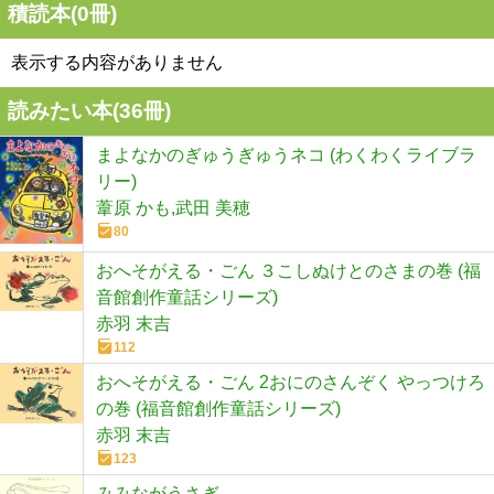
積読本(
0
冊)
表示する内容がありません
読みたい本(
36
冊)
まよなかのぎゅうぎゅうネコ (わくわくライブラ
リー)
葦原 かも,武田 美穂
80
おへそがえる・ごん ３こしぬけとのさまの巻 (福
音館創作童話シリーズ)
赤羽 末吉
112
おへそがえる・ごん 2おにのさんぞく やっつけろ
の巻 (福音館創作童話シリーズ)
赤羽 末吉
123
みみながうさぎ