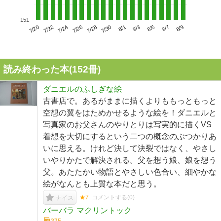
151
7/24
7/30
8/5
7/20
7/26
8/1
8/7
7/22
7/28
8/3
8/9
読み終わった本(
152
冊)
ダニエルのふしぎな絵
古書店で。あるがままに描くよりももっともっと
空想の翼をはためかせるような絵を！ダニエルと
写真家のお父さんのやりとりは写実的に描くVS
着想を大切にするという二つの概念のぶつかりあ
いに思える。けれど決して決裂ではなく、やさし
いやりかたで解決される。父を想う娘、娘を想う
父。あたたかい物語とやさしい色合い、細やかな
絵がなんとも上質な本だと思う。
★7
コメントする(
0
)
ナイス
バーバラ マクリントック