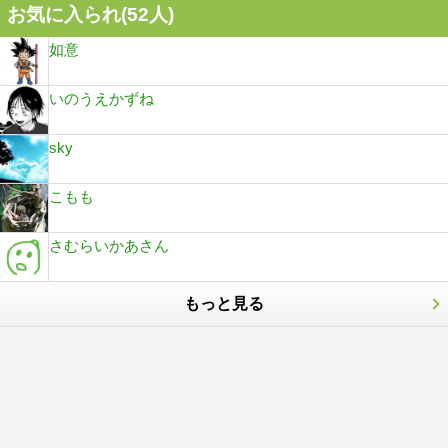
お気に入られ(
52
人)
如意
いのうえかずね
sky
こもも
さむらいかあさん
もっと見る