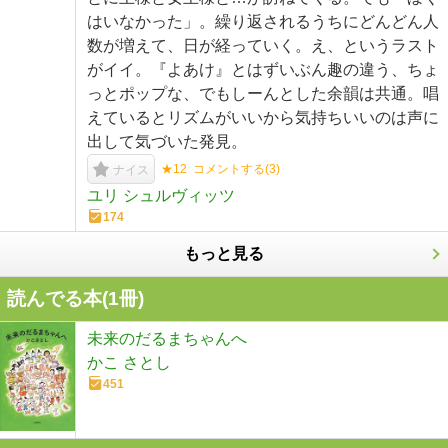
はいなかった」。繰り返されるうちにどんどん人
数が増えて、日が経っていく。え、というラスト
がイイ。『よあけ』とはずいぶん趣の違う、ちょ
っとポップな、でもしーんとした余韻は共通。唱
えているとリズムがいいから気持ちいいのは声に
出して気づいた発見。
★12
コメントする(
3
)
ナイス
ユリ シュルヴィッツ
174
もっと見る
読んでる本(
1
冊)
未来のだるまちゃんへ
かこ さとし
451