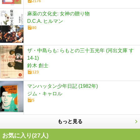
2176
麻薬の文化史: 女神の贈り物
D.C.A. ヒルマン
80
ザ・中島らも: らもとの三十五光年 (河出文庫 す
14-1)
鈴木 創士
123
マンハッタン少年日記 (1982年)
ジム・キャロル
5
もっと見る
お気に入り(
27
人)