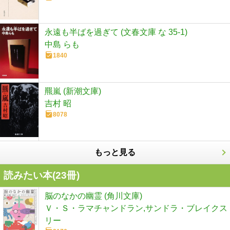
永遠も半ばを過ぎて (文春文庫 な 35-1)
中島 らも
1840
羆嵐 (新潮文庫)
吉村 昭
8078
もっと見る
読みたい本(
23
冊)
脳のなかの幽霊 (角川文庫)
Ｖ・Ｓ・ラマチャンドラン,サンドラ・ブレイクス
リー