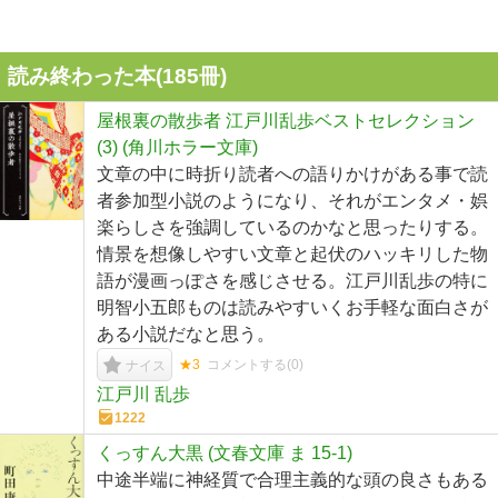
読み終わった本(
185
冊)
屋根裏の散歩者 江戸川乱歩ベストセレクション
(3) (角川ホラー文庫)
文章の中に時折り読者への語りかけがある事で読
者参加型小説のようになり、それがエンタメ・娯
楽らしさを強調しているのかなと思ったりする。
情景を想像しやすい文章と起伏のハッキリした物
語が漫画っぽさを感じさせる。江戸川乱歩の特に
明智小五郎ものは読みやすいくお手軽な面白さが
ある小説だなと思う。
★3
コメントする(
0
)
ナイス
江戸川 乱歩
1222
くっすん大黒 (文春文庫 ま 15-1)
中途半端に神経質で合理主義的な頭の良さもある