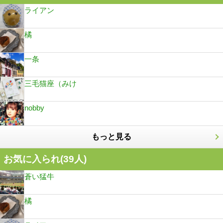
ライアン
橘
一条
三毛猫座（みけ
nobby
もっと見る
お気に入られ(
39
人)
蒼い猛牛
橘