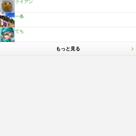
ライアン
一条
てち
もっと見る