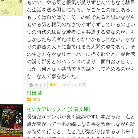
ものの、やる気と根気が足りずとんでもなく駄目
な生活を送る羽目になる。そこそこの頭はある、
もしくは自分はそこそこの頭であると思いながら
もやる気と根気のなさでぐずぐずしているのはい
つの時代の駄目な若者にも共通する姿なのか、も
しかしたら若者だけじゃないかもしれない。かな
りの割合の人々に当てはまる人間の姿であり、そ
の生き方をかなりオーバーに描く部分と、親近感
の湧く部分とのバランスにより、面白おかしく、
しかし何となく共感できる話として読めるのかも
な、なんて事を思った。
★10
コメントする(
0
)
ナイス
町田 康
4671
その女アレックス (文春文庫)
長編だがテンポが良く読みやすい本だった。点と
点が繋がって一本の線になる事を想像しながら読
み進めて行くと、点と点が繋がりはするが出来上