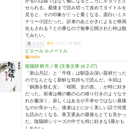
がるのは線ではなく輪になるところにギョッとさ
せられる。最後まで読み切って改めてタイトルを
見ると、その印象がぐっと重くなる。面白いミス
テリー小説だった。訳者のあとがきによると映画
化もされる？との事なので無事公開された時は観
てみたい。
★47
コメントする(
0
)
ナイス
ピエール ルメートル
28484
陰陽師 酔月ノ巻 (文春文庫 ゆ 2-27)
「新山月記」と「牛怪」は馴染み深い題材だった
のでなんとなく新鮮な気持ちで読んだ。今回は
「銅酒を飲む女」「桜闇、女の首。」が特に好き
だった。前者は雌の貉の心の移り行きのようなそ
れが趣深く、寂しくはあるが不幸せではない最後
なのが良かった。後者はとにかく美しい話で何度
も読みたくなる。夜叉婆あの最後もとても良かっ
た。陰陽師シリーズの中でも特に好きな1冊かも
しれない。