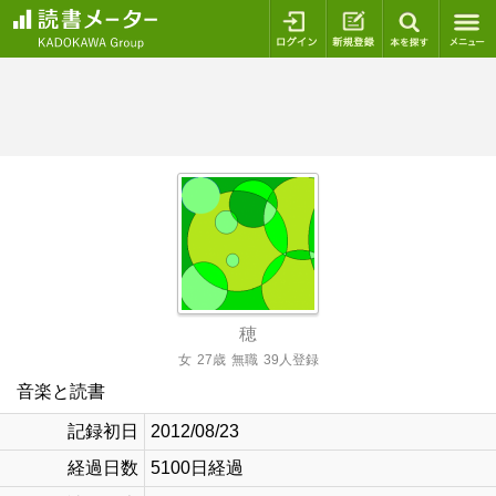
ログイン
新規登録
本を探
穂
女
27歳
無職
39人登録
音楽と読書
記録初日
2012/08/23
経過日数
5100日経過