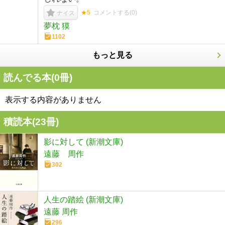
★5
コメントする(
0
)
ナイス
夢枕 獏
1102
もっと見る
読んでる本(
0
冊)
表示する内容がありません
積読本(
23
冊)
影に対して (新潮文庫)
遠藤 周作
302
人生の踏絵 (新潮文庫)
遠藤 周作
296