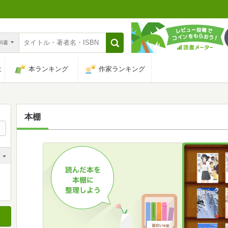
n和書
は
本ランキング
作家ランキング
本棚
順
順
順
順
順