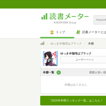
Amazo
トップ
読書メーターと
トップ
ゆっき＠珈琲はブラック
本棚
ゆっき＠珈琲はブラック
ユーザーページ
本棚一覧
冊数が多い
0
カスタム
本棚はありません
登録日時が新しい
登録日時が古い
「2025年年間ランキング一覧」はこちら！
名前昇