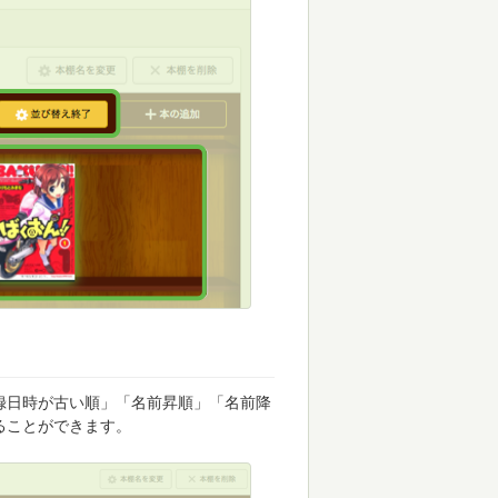
録日時が古い順」「名前昇順」「名前降
ることができます。