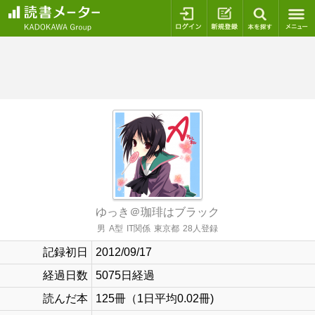
ログイン
新規登録
本を探
ゆっき＠珈琲はブラック
男
A型
IT関係
東京都
28人登録
記録初日
2012/09/17
経過日数
5075日経過
読んだ本
125冊（1日平均0.02冊)