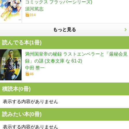
コミックス フラッパーシリーズ)
須河篤志
314
もっと見る
読んでる本(
1
冊)
満州国皇帝の秘録 ラストエンペラーと「厳秘会見
録」の謎 (文春文庫 な 61-2)
中田 整一
46
積読本(
0
冊)
表示する内容がありません
読みたい本(
0
冊)
表示する内容がありません