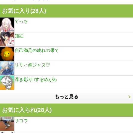
お気に入り(
28
人)
てっち
知紅
自己満足の成れの果て
リリィ@ジャヌ♡
浮き彫りするめがわ
もっと見る
お気に入られ(
28
人)
サゴウ