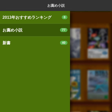
ログイン
新規登録
本を探
お薦め小説
2013年おすすめランキング
0
お薦め小説
77
スマートフォン版
パソコン版
新書
40
利用規約
個人情報保護基本方針
Cookie等の利用に関するガイドライン
サイトアクセス情報の取得について
法人・プレスお問い合わせ
運営会社
※本サイトはアフィリエイトプログラムによる収益を得ていま
す