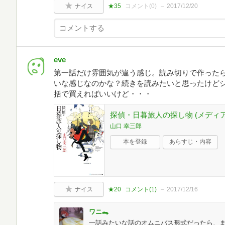
ナイス
★35
コメント(
0
)
2017/12/20
eve
第一話だけ雰囲気が違う感じ。読み切りで作った
いな感じなのかな？続きを読みたいと思ったけど
括で買えればいいけど・・・
探偵・日暮旅人の探し物 (メディアワ
山口 幸三郎
本を登録
あらすじ・内容
ナイス
★20
コメント(
1
)
2017/12/16
ワニ🐊
一話みたいな話のオムニバス形式だったら、