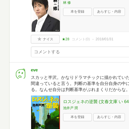
林 修
本を登録
あらすじ・内容
ナイス
★28
コメント(
0
)
2018/01/31
eve
スカッと半沢。かなりドラマチックに描かれてい
間違っていると言う。判断の基準を自分自身の中
る。なんせ自分は判断基準がぶれまくりだからな
ロスジェネの逆襲 (文春文庫 い 64-
池井戸 潤
本を登録
あらすじ・内容