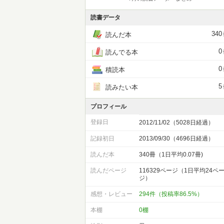
読書データ
340
読んだ本
0
読んでる本
0
積読本
5
読みたい本
プロフィール
登録日
2012/11/02（5028日経過）
記録初日
2013/09/30（4696日経過）
読んだ本
340冊（1日平均0.07冊)
読んだページ
116329ページ（1日平均24ペ
ジ）
感想・レビュー
294件（投稿率86.5%）
本棚
0棚