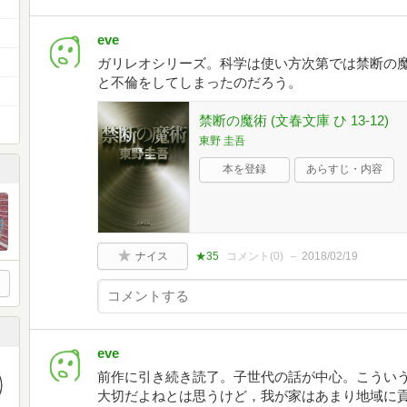
eve
ガリレオシリーズ。科学は使い方次第では禁断の
と不倫をしてしまったのだろう。
禁断の魔術 (文春文庫 ひ 13-12)
東野 圭吾
本を登録
あらすじ・内容
ナイス
★35
コメント(
0
)
2018/02/19
eve
前作に引き続き読了。子世代の話が中心。こうい
大切だよねとは思うけど，我が家はあまり地域に