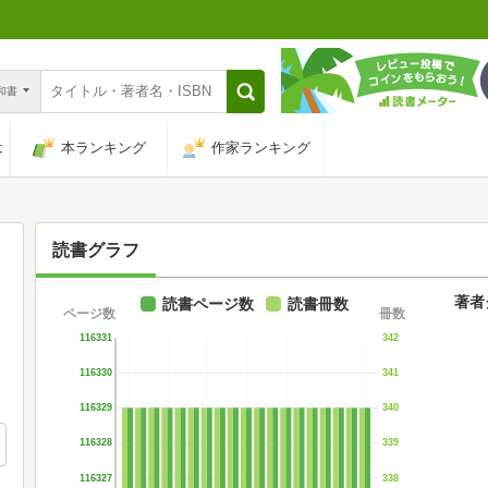
n和書
は
本ランキング
作家ランキング
読書グラフ
著者
読書ページ数
読書冊数
ページ数
冊数
116331
342
116330
341
116329
340
116328
339
116327
338