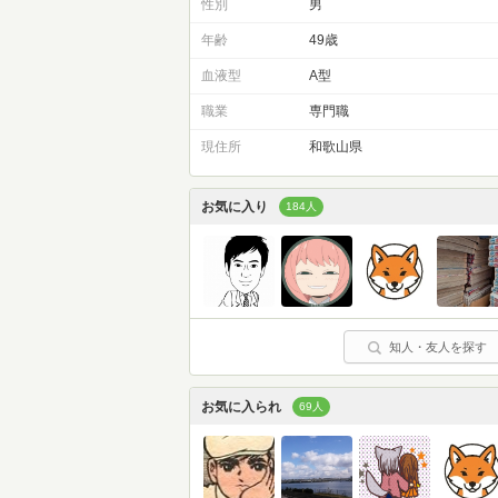
性別
男
年齢
49歳
血液型
A型
職業
専門職
現住所
和歌山県
お気に入り
184人
知人・友人を探す
お気に入られ
69人