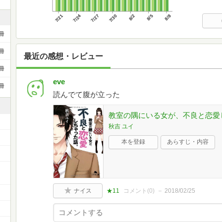
7/21
7/24
7/27
7/30
8/2
8/5
8/8
冊
冊
最近の感想・レビュー
冊
eve
冊
読んでて腹が立った
教室の隅にいる女が、不良と恋愛し
秋吉 ユイ
本を登録
あらすじ・内容
ー
ナイス
★11
コメント(
0
)
2018/02/25