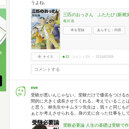
うよね。
三匹のおっさん ふたたび (新潮文
有川 浩
本を登録
あらすじ・内容
版
ナイス
★32
コメント(
0
)
2018/02/09
、
eve
受験が悪いんじゃない。受験だけで優劣をつける
間的に大きく成長させてくれる。考えていること
と思う。林先生やキムタツ先生は，我々と同じも
ぁとか考えさせられる。身の丈に合った仕事をし
受験必要論 人生の基礎は受験で作り