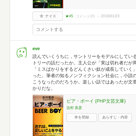
ナイス
★45
コメント(
0
)
2018/01/23
eve
読んでいくうちに，サントリーをモデルにしてい
トリーの話だったか。主人公が「実は切れ者だが
「ミスばかりをするどんくさい奴が成長していく
った。筆者の知るノンフィクション社会に，小説
こうなったのだろうか。楽しい話ではあったが文
かりだな。
ビア・ボーイ (PHP文芸文庫)
吉村 喜彦
本を登録
あらすじ・内容