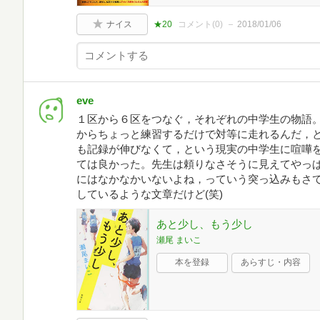
ナイス
★20
コメント(
0
)
2018/01/06
eve
１区から６区をつなぐ，それぞれの中学生の物語
からちょっと練習するだけで対等に走れるんだ，
も記録が伸びなくて，という現実の中学生に喧嘩
ては良かった。先生は頼りなさそうに見えてやっ
にはなかなかいないよね，っていう突っ込みもさ
しているような文章だけど(笑)
あと少し、もう少し
瀬尾 まいこ
本を登録
あらすじ・内容