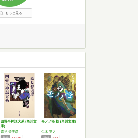
もっと見る
四畳半神話大系 (角川文
モノノ怪 執 (角川文庫)
庫)
森見 登美彦
仁木 英之
登録
44235
登録
323