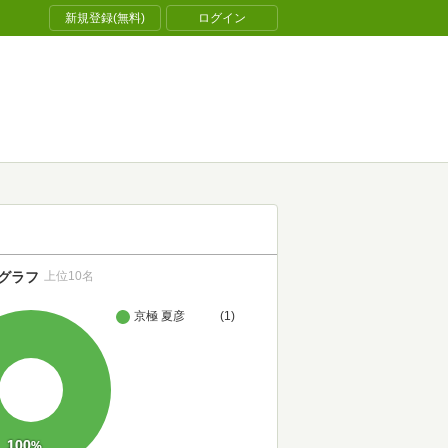
新規登録(無料)
ログイン
グラフ
上位10名
京極 夏彦
(1)
100
%