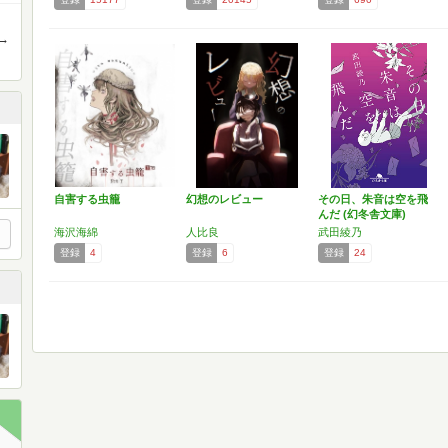
→
自害する虫籠
幻想のレビュー
その日、朱音は空を飛
んだ (幻冬舎文庫)
海沢海綿
人比良
武田綾乃
登録
4
登録
6
登録
24