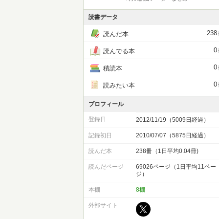
読書データ
238
読んだ本
0
読んでる本
0
積読本
0
読みたい本
プロフィール
登録日
2012/11/19（5009日経過）
記録初日
2010/07/07（5875日経過）
読んだ本
238冊（1日平均0.04冊)
読んだページ
69026ページ（1日平均11ペー
ジ）
本棚
8棚
外部サイト