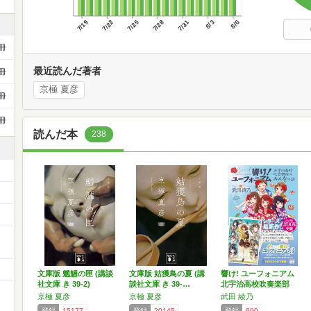
7/19
7/22
7/25
7/28
7/31
8/3
8/6
冊
最近読んだ著者
冊
京極 夏彦
冊
冊
読んだ本
238
文庫版 魍魎の匣 (講談
文庫版 姑獲鳥の夏 (講
響け! ユーフォニアム
社文庫 き 39-2)
談社文庫 き 39-…
北宇治高校吹奏楽部
の…
京極 夏彦
京極 夏彦
武田 綾乃
登録
15177
登録
20145
登録
690