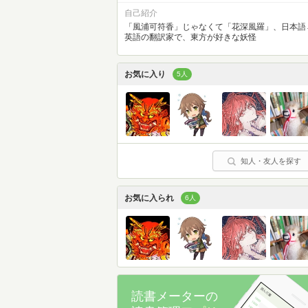
自己紹介
「風浦可符香」じゃなくて「花深風羅」、日本語
英語の翻訳家で、東方が好きな妖怪
お気に入り
5人
知人・友人を探す
お気に入られ
6人
読書メーターの