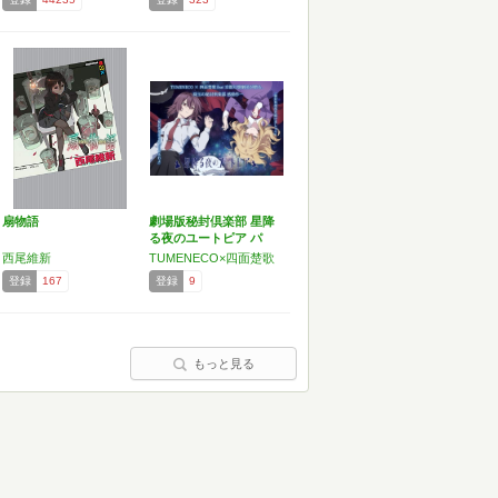
扇物語
劇場版秘封倶楽部 星降
る夜のユートピア パ
ン…
西尾維新
TUMENECO×四面楚歌
登録
167
登録
9
もっと見る