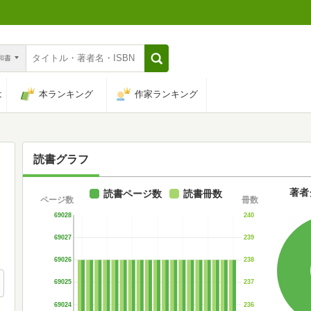
n和書
は
本ランキング
作家ランキング
読書グラフ
著者
読書ページ数
読書冊数
ページ数
冊数
69028
240
69027
239
69026
238
69025
237
69024
236