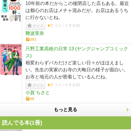
10年前の本だからこの後閉店した店もある。最近
は都心のお店はメチャ混みだが。お店はあるうち
に行かないとね。
★2
コメントする(
0
)
ナイス
難波里奈
281
只野工業高校の日常 13 (ヤングジャンプコミック
ス)
相変わらずバカだけど楽しい日々がほほえまし
い。先生の実家のお寺の大晦日の様子が面白い。
お寺と地元の人が密着しているんだね。
★3
コメントする(
0
)
ナイス
小賀 ちさと
58
もっと見る
読んでる本(
1
冊)