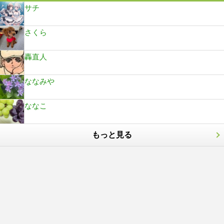
サチ
さくら
轟直人
ななみや
ななこ
もっと見る