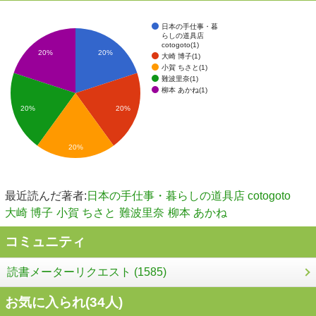
日本の手仕事・暮
らしの道具店
cotogoto(1)
20%
20%
大崎 博子(1)
小賀 ちさと(1)
難波里奈(1)
柳本 あかね(1)
20%
20%
20%
最近読んだ著者:
日本の手仕事・暮らしの道具店 cotogoto
大崎 博子
小賀 ちさと
難波里奈
柳本 あかね
コミュニティ
読書メーターリクエスト (1585)
お気に入られ(
34
人)