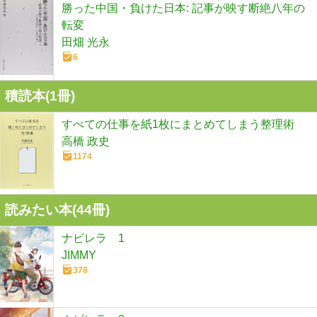
勝った中国・負けた日本: 記事が映す断絶八年の
転変
田畑 光永
6
積読本(
1
冊)
すべての仕事を紙1枚にまとめてしまう整理術
高橋 政史
1174
読みたい本(
44
冊)
ナビレラ 1
JIMMY
378