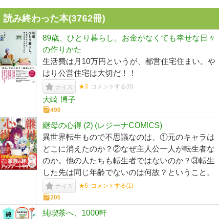
読み終わった本(
3762
冊)
89歳、ひとり暮らし。お金がなくても幸せな日々
の作りかた
生活費は月10万円というが、都営住宅住まい。や
はり公営住宅は大切だ！！
★3
コメントする(
0
)
ナイス
大崎 博子
498
継母の心得 (2) (レジーナCOMICS)
異世界転生もので不思議なのは、①元のキャラは
どこに消えたのか？②なぜ主人公一人が転生者な
のか。他の人たちも転生者ではないのか？③転生
した先は同じ年齢でないのは何故？ということ。
★6
コメントする(
1
)
ナイス
205
純喫茶へ、1000軒