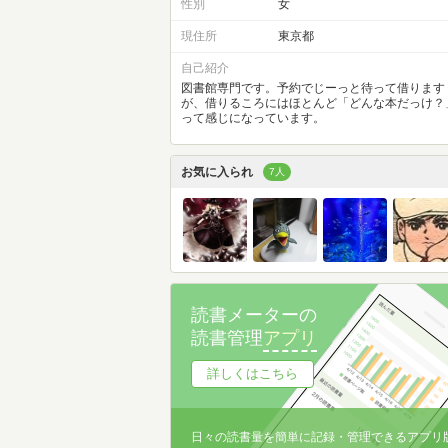
性別
女
現住所
東京都
自己紹介
図書館専門です。予約でじーっと待って借ります
が、借りるころにはほとんど「どんな本だっけ？
って感じになっています。
お気に入られ
7人
読書メーターの
読書管理
アプリ
詳しくはこちら
日々の読書量を簡単に記録・管理できるアプリ