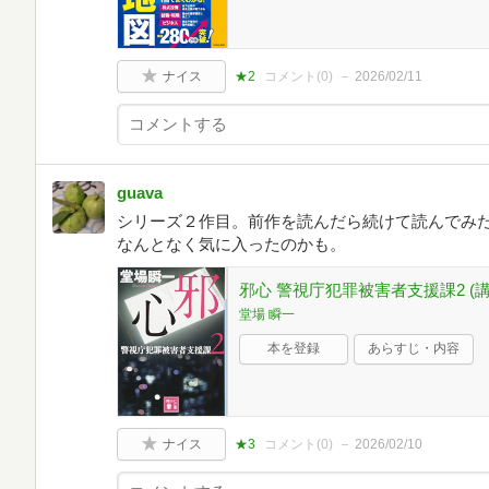
ナイス
★2
コメント(
0
)
2026/02/11
guava
シリーズ２作目。前作を読んだら続けて読んでみ
なんとなく気に入ったのかも。
邪心 警視庁犯罪被害者支援課2 (講談
堂場 瞬一
本を登録
あらすじ・内容
ナイス
★3
コメント(
0
)
2026/02/10