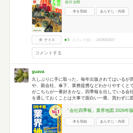
赤川 次郎
本を登録
あらすじ・内容
ナイス
★3
コメント(
0
)
2026/03/07
guava
久しぶりに手に取った。毎年出版されてはいるが
や、親会社、傘下、業務提携などわかりやすくと
がこちらが一番好きかな。四季報を出している会社
を通しておくことは大事で面白い一冊。買わずに
「会社四季報」業界地図 2026年
本を登録
あらすじ・内容