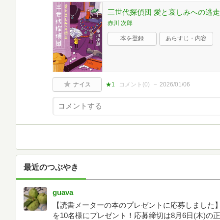
三世代探偵団 愛と哀しみへの逃走 
赤川 次郎
本を登録
あらすじ・内容
ナイス
★1
コメント(
0
)
2026/01/06
最近のつぶやき
guava
【読書メーターの本のプレゼントに応募しました】
を10名様にプレゼント！応募締切は8月6日(木)