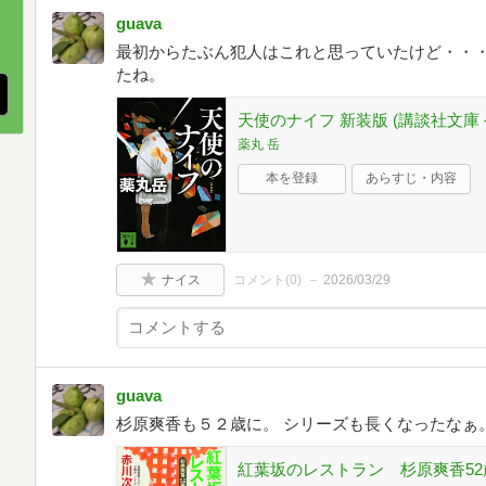
guava
、
最初からたぶん犯人はこれと思っていたけど・・・
たね。
天使のナイフ 新装版 (講談社文庫 や 
薬丸 岳
本を登録
あらすじ・内容
ナイス
コメント(
0
)
2026/03/29
guava
杉原爽香も５２歳に。 シリーズも長くなったなぁ
紅葉坂のレストラン 杉原爽香52歳の秋