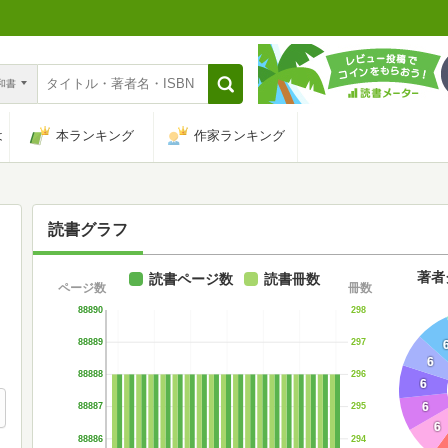
n和書
は
本ランキング
作家ランキング
読書グラフ
著者
読書ページ数
読書冊数
ページ数
冊数
88890
298
88889
297
6
88888
296
6
6
88887
295
6
88886
294