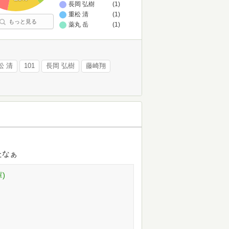
長岡 弘樹
(1)
重松 清
(1)
もっと見る
薬丸 岳
(1)
松 清
101
長岡 弘樹
藤崎翔
たなぁ
)