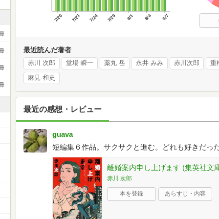
7/20
7/23
7/26
7/29
8/1
8/4
8/7
冊
最近読んだ著者
冊
赤川 次郎
堂場 瞬一
薬丸 岳
永井 みみ
赤川次郎
重
冊
麻見 和史
冊
最近の感想・レビュー
guava
短編集６作品。サクサクと進む。どれも好きだっ
離婚案内申し上げます (集英社文庫
赤川 次郎
本を登録
あらすじ・内容