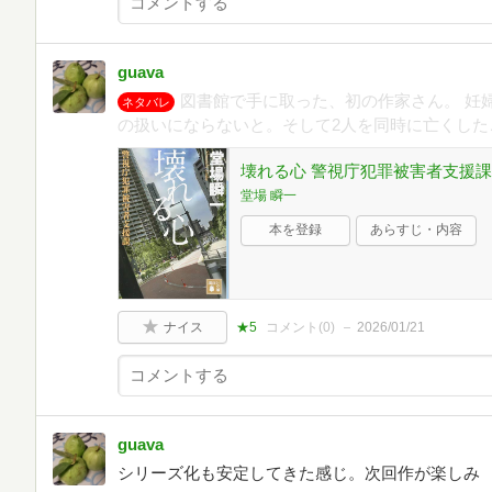
guava
図書館で手に取った、初の作家さん。 妊
ネタバレ
の扱いにならないと。そして2人を同時に亡くした
壊れる心 警視庁犯罪被害者支援課 (講
堂場 瞬一
本を登録
あらすじ・内容
ナイス
★5
コメント(
0
)
2026/01/21
guava
シリーズ化も安定してきた感じ。次回作が楽しみ