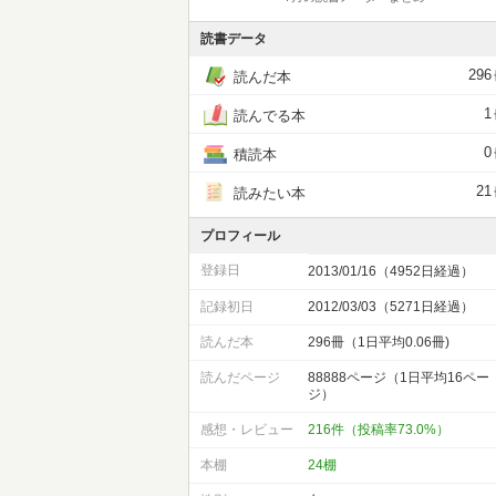
読書データ
296
読んだ本
1
読んでる本
0
積読本
21
読みたい本
プロフィール
登録日
2013/01/16（4952日経過）
記録初日
2012/03/03（5271日経過）
読んだ本
296冊（1日平均0.06冊)
読んだページ
88888ページ（1日平均16ペー
ジ）
感想・レビュー
216件（投稿率73.0%）
本棚
24棚