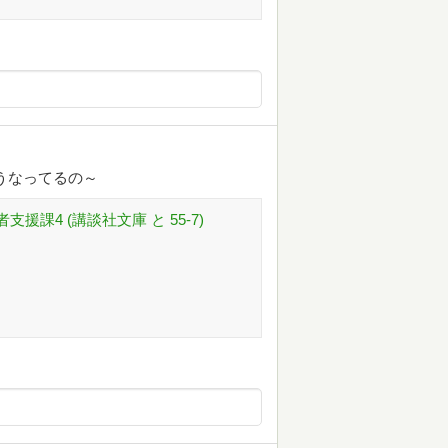
うなってるの～
援課4 (講談社文庫 と 55-7)