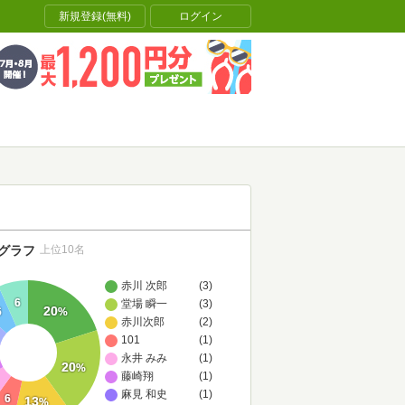
新規登録(無料)
ログイン
グラフ
上位10名
赤川 次郎
(3)
6
堂場 瞬一
(3)
20
6
%
赤川次郎
(2)
101
(1)
永井 みみ
(1)
20
%
藤崎翔
(1)
麻見 和史
(1)
6
13
%