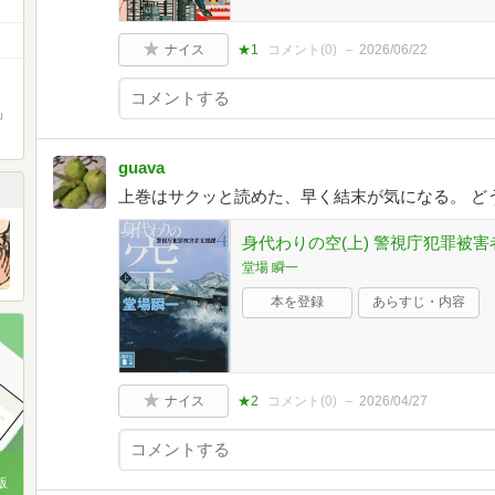
ナイス
★1
コメント(
0
)
2026/06/22
」
guava
上巻はサクッと読めた、早く結末が気になる。 ど
身代わりの空(上) 警視庁犯罪被害者支
堂場 瞬一
本を登録
あらすじ・内容
ナイス
★2
コメント(
0
)
2026/04/27
版