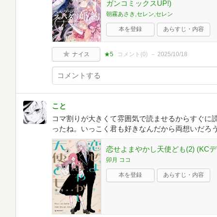
ガンコミックスUP!)
朝霧あさき,セレン,セレン
本を登録
あらすじ・内容
ナイス
★5
コメント(
0
)
2025/10/18
こと
コマ割りが大きくて雰囲気で読ませるからすぐに
ったね。いっこく君も好きなんだから両想いだろ
恋せよまやかし天使ども(2) (KC
卯月 ココ
本を登録
あらすじ・内容