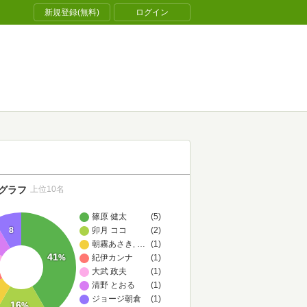
新規登録(無料)
ログイン
グラフ
上位10名
篠原 健太
(5)
8
卯月 ココ
(2)
朝霧あさき,セレン,セレン
…
(1)
41
%
紀伊カンナ
(1)
大武 政夫
(1)
清野 とおる
(1)
ジョージ朝倉
(1)
16
%