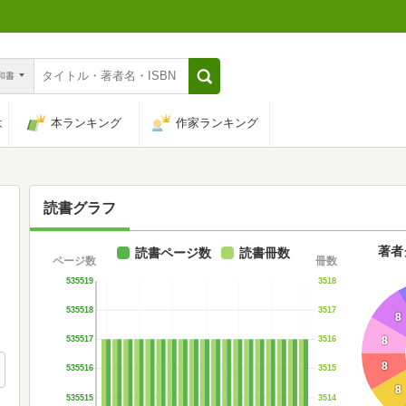
n和書
は
本ランキング
作家ランキング
読書グラフ
著者
読書ページ数
読書冊数
ページ数
冊数
535519
3518
535518
3517
8
8
535517
3516
8
535516
3515
8
535515
3514