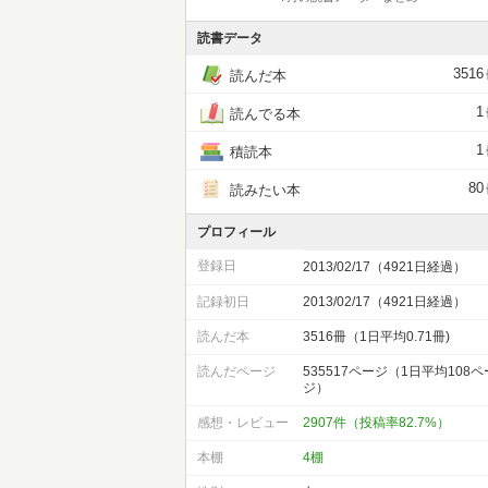
読書データ
3516
読んだ本
1
読んでる本
1
積読本
80
読みたい本
プロフィール
登録日
2013/02/17（4921日経過）
記録初日
2013/02/17（4921日経過）
読んだ本
3516冊（1日平均0.71冊)
読んだページ
535517ページ（1日平均108ペ
ジ）
感想・レビュー
2907件（投稿率82.7%）
本棚
4棚