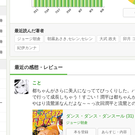
7/21
7/24
7/27
7/30
8/2
8/5
8/8
冊
最近読んだ著者
冊
ジョージ朝倉
朝霧あさき,セレン,セレン
大武 政夫
卯月 
冊
紀伊カンナ
冊
最近の感想・レビュー
こと
都ちゃんがさらに美人になっててびっくりした。
で行って成長しちゃう！すごい！潤平は都ちゃん
ー
やはり流鶯派なんだよな～～っ次回潤平と流鶯と
ダンス・ダンス・ダンスール (31)
ジョージ朝倉
本を登録
あらすじ・内容