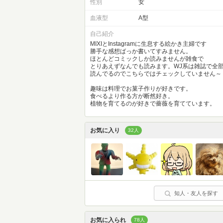
性別
女
血液型
A型
自己紹介
MIXIとInstagramに生息する絵かき主婦です
勝手な感想ばっか書いてすみません。
ほとんどコミックしか読みませんが雑食で
とりあえずなんでも読みます。WJ系は雑誌で全
読んでるのでこちらではチェックしていません～
趣味は料理でお菓子作りが好きです。
食べるより作る方が断然好き。
植物を育てるのが好きで薔薇を育てています。
お気に入り
32人
知人・友人を探す
お気に入られ
78人