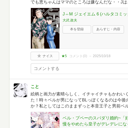
でも恵ちゃんはママのところは嫌なんだな・・Jは
J⇔M ジェイエム 6 (ハルタコミッ
大武 政夫
本を登録
あらすじ・内容
ナイス
★5
コメント(
0
)
2025/10/18
こと
絵柄と画力が素晴らしく、イチャイチャもかわい
た！時々ベルが男になってBLっぽくなるのは今後
か？私としてはこのままずっと本音王子と男前ベ
ベル・プペーのスパダリ婚約~「
慢をやめたら皇子がデレデレになった。