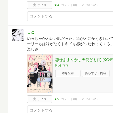
ナイス
★4
コメント(
0
)
2025/09/23
こと
めっちゃかわいい話だった。絵がとにかくきれい
ーリーも嫌味がなくドキドキ感がつたわってくる
楽しみ
恋せよまやかし天使ども(1) (KC
卯月 ココ
本を登録
あらすじ・内容
ナイス
★5
コメント(
0
)
2025/09/23