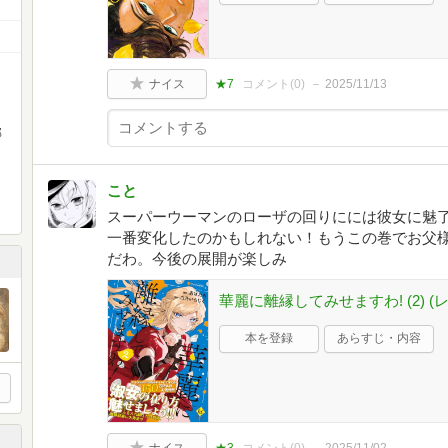
ナイス
★7
コメント(
0
)
2025/11/13
部
こと
スーパーウーマンのローザの回りにには彼女に魅
一番変化したのかもしれない！もうこの巻でお父
だわ。今後の展開が楽しみ
華麗に離縁してみせますわ! (2) (レ
本を登録
あらすじ・内容
ナイス
★3
コメント(
0
)
2025/11/02