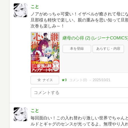
こと
ノアがめっちゃ可愛い！イザベルが癒されて母に
旦那様も軽快で楽しい。親の重みを思い知って旦
次巻も楽しみ～！
継母の心得 (2) (レジーナCOMICS
本を登録
あらすじ・内容
ナイス
★9
コメント(
0
)
2025/10/21
こと
毎回面白い！この入れ替わり激しい世界でちゃん
ルドとギャグのセンスが光ってるよ。無理やり入