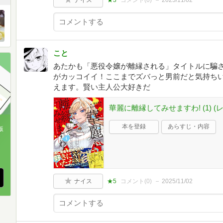
こと
あたかも「悪役令嬢が離縁される」タイトルに騙
がカッコイイ！ここまでズバっと男前だと気持ち
えます。賢い主人公大好きだ
華麗に離縁してみせますわ! (1) (レ
本を登録
あらすじ・内容
版
、
ナイス
★5
コメント(
0
)
2025/11/02