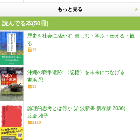
もっと見る
読んでる本(
50
冊)
歴史を社会に活かす: 楽しむ・学ぶ・伝える・観
る
37
沖縄の戦争遺跡: 〈記憶〉を未来につなげる
吉浜 忍
13
論理的思考とは何か (岩波新書 新赤版 2036)
渡邉 雅子
2180