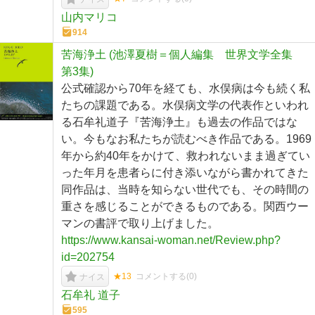
山内マリコ
914
苦海浄土 (池澤夏樹＝個人編集 世界文学全集
第3集)
公式確認から70年を経ても、水俣病は今も続く私
たちの課題である。水俣病文学の代表作といわれ
る石牟礼道子『苦海浄土』も過去の作品ではな
い。今もなお私たちが読むべき作品である。1969
年から約40年をかけて、救われないまま過ぎてい
った年月を患者らに付き添いながら書かれてきた
同作品は、当時を知らない世代でも、その時間の
重さを感じることができるものである。関西ウー
マンの書評で取り上げました。
https://www.kansai-woman.net/Review.php?
id=202754
★13
コメントする(
0
)
ナイス
石牟礼 道子
595