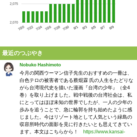
2,075
2,070
7/24
7/30
8/5
7/20
7/26
8/1
8/7
7/22
7/28
8/3
8/9
最近のつぶやき
Nobuko Hashimoto
今月の関西ウーマン信子先生のおすすめの一冊は、
白色テロの被害者である蔡焜霖 氏の人生をたどりな
がら台湾現代史を描いた漫画『台湾の少年』（全4
巻）を取り上げました。戦中戦後の台湾社会は、私
にとってはほぼ未知の世界でしたが、一人の少年の
歩みを追うことで、急に輪郭を持ち始めたように感
じました。今はリゾート地として人気という緑島の
収容所時代の面影を見に行きたいとも思えてきてい
ます。本文はこちらから！
https://www.kansai-