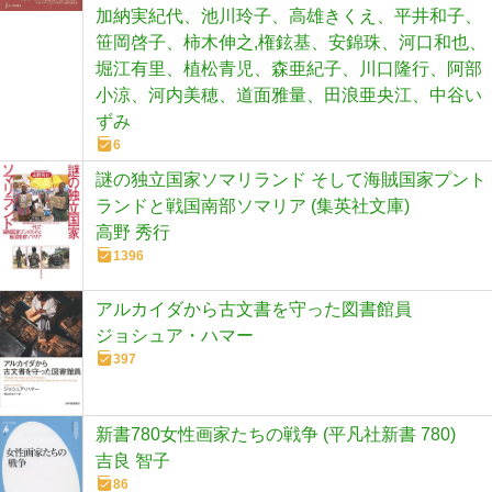
加納実紀代、池川玲子、高雄きくえ、平井和子、
笹岡啓子、柿木伸之,権鉉基、安錦珠、河口和也、
堀江有里、植松青児、森亜紀子、川口隆行、阿部
小涼、河内美穂、道面雅量、田浪亜央江、中谷い
ずみ
6
謎の独立国家ソマリランド そして海賊国家プント
ランドと戦国南部ソマリア (集英社文庫)
高野 秀行
1396
アルカイダから古文書を守った図書館員
ジョシュア・ハマー
397
新書780女性画家たちの戦争 (平凡社新書 780)
吉良 智子
86