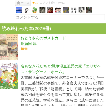
コメント(
0
)
07/12
ナイス
★12
読み終わった本(
2079
冊)
おとうさんのポストカード
那須田 淳
66
名もなき花たちと:戦争混血孤児の家「エリザベ
ス・サンダース・ホーム」
図書館児童室の戦争関連本コーナーで見つけた一
冊。三菱財閥の令嬢で、外交官夫人であった澤田
美喜氏が、戦後「財産税」として国に納めた岩崎
家の別荘を寄付金を募って買い戻し、戦争混血孤
児の孤児院、学校を設立。さらには成年に達した
孤児らが働けるよう、ブラジルに農園まで開設す