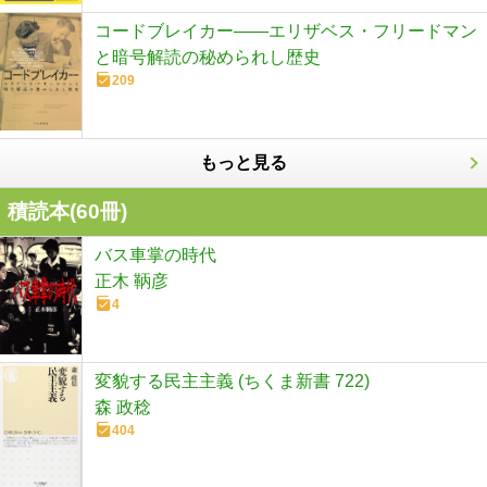
コードブレイカー――エリザベス・フリードマン
と暗号解読の秘められし歴史
209
もっと見る
積読本(
60
冊)
バス車掌の時代
正木 鞆彦
4
変貌する民主主義 (ちくま新書 722)
森 政稔
404