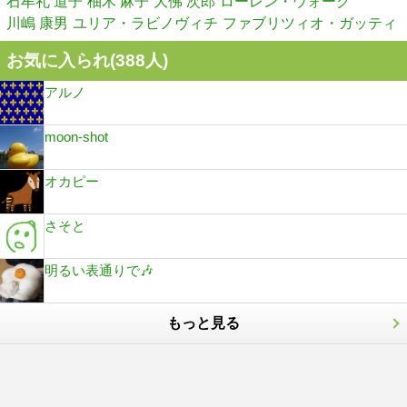
石牟礼 道子
柚木 麻子
大佛 次郎
ローレン・ウォーク
川嶋 康男
ユリア・ラビノヴィチ
ファブリツィオ・ガッティ
お気に入られ(
388
人)
アルノ
moon-shot
オカピー
さそと
明るい表通りで🎶
もっと見る