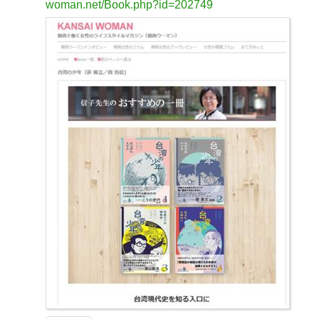
woman.net/Book.php?id=202749