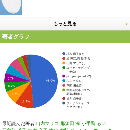
もっと見る
著者グラフ
柚木 麻子(17)
游 珮芸,周 見信(4)
山内 マリコ(3)
ユリア・ラビノヴ
ィチ(2)
piro piro piccolo(2)
5.7%
48.6%
ななせ 悠(2)
草間 彌生(2)
5.7%
中国新聞毒ガスの
島取材班(1)
8.6%
浅井 晶子(1)
11.4%
フェリシティ・ス
ペクター(1)
最近読んだ著者:
山内マリコ
那須田 淳
小手鞠 るい