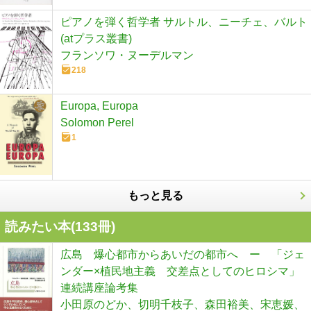
ピアノを弾く哲学者 サルトル、ニーチェ、バルト
(atプラス叢書)
フランソワ・ヌーデルマン
218
Europa, Europa
Solomon Perel
1
もっと見る
読みたい本(
133
冊)
広島 爆心都市からあいだの都市へ ー 「ジェ
ンダー×植民地主義 交差点としてのヒロシマ」
連続講座論考集
小田原のどか、切明千枝子、森田裕美、宋恵媛、