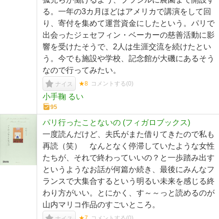
る。一年の3カ月ほどはアメリカで講演をして回
り、寄付を集めて運営資金にしたという。パリで
出会ったジェセフィン・ベーカーの慈善活動に影
響を受けたそうで、2人は生涯交流を続けたとい
う。今でも施設や学校、記念館が大磯にあるそう
なので行ってみたい。
★8
コメントする(
0
)
ナイス
小手鞠 るい
95
パリ行ったことないの (フィガロブックス)
一度読んだけど、夫氏がまた借りてきたので私も
再読（笑） なんとなく停滞していたような女性
たちが、それで終わっていいの？と一歩踏み出す
というようなお話が何篇か続き、最後にみんなフ
ランスで大集合するという明るい未来を感じる終
わり方がいい。とにかく、す～～っと読めるのが
山内マリコ作品のすごいところ。
★7
コメントする(
0
)
ナイス