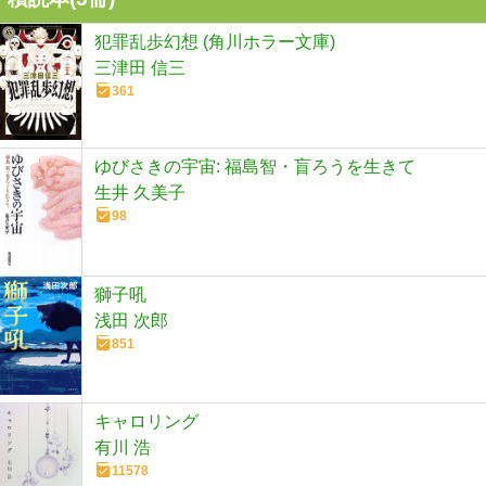
犯罪乱歩幻想 (角川ホラー文庫)
三津田 信三
361
ゆびさきの宇宙: 福島智・盲ろうを生きて
生井 久美子
98
獅子吼
浅田 次郎
851
キャロリング
有川 浩
11578