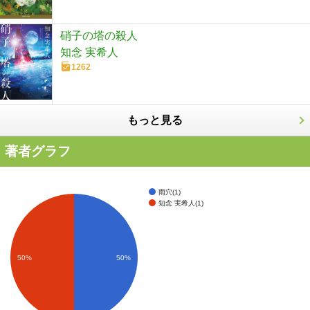
硝子の塔の殺人
知念 実希人
1262
もっと見る
著者グラフ
雨穴(1)
知念 実希人(1)
50%
50%