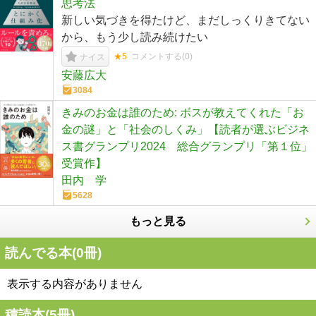
思考法
新しい気づきを得たけど、まだしっくりきてない
から、もう少し読み続けたい
★5
コメントする(
0
)
ナイス
安藤広大
3084
きみのお金は誰のため: ボスが教えてくれた「お
金の謎」と「社会のしくみ」【読者が選ぶビジネ
ス書グランプリ2024 総合グランプリ「第１位」
受賞作】
田内 学
5628
もっと見る
読んでる本(
0
冊)
表示する内容がありません
積読本(
5
冊)