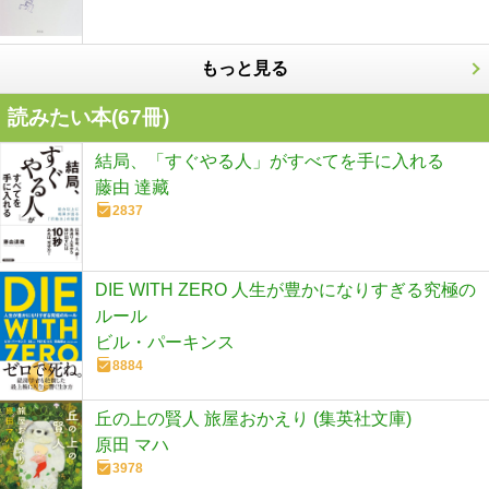
もっと見る
読みたい本(
67
冊)
結局、「すぐやる人」がすべてを手に入れる
藤由 達藏
2837
DIE WITH ZERO 人生が豊かになりすぎる究極の
ルール
ビル・パーキンス
8884
丘の上の賢人 旅屋おかえり (集英社文庫)
原田 マハ
3978