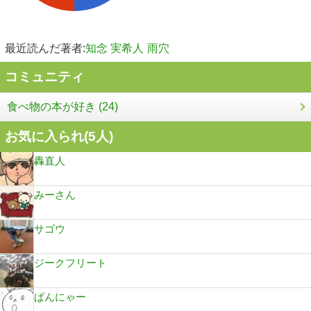
最近読んだ著者:
知念 実希人
雨穴
コミュニティ
食べ物の本が好き (24)
お気に入られ(
5
人)
轟直人
みーさん
サゴウ
ジークフリート
ぱんにゃー