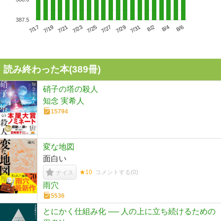
387.5
7/21
7/27
8/2
7/17
7/23
7/29
8/4
7/19
7/25
7/31
8/6
読み終わった本(
389
冊)
硝子の塔の殺人
知念 実希人
15794
変な地図
面白い
★10
コメントする(
0
)
ナイス
雨穴
5536
とにかく仕組み化 ── 人の上に立ち続けるための