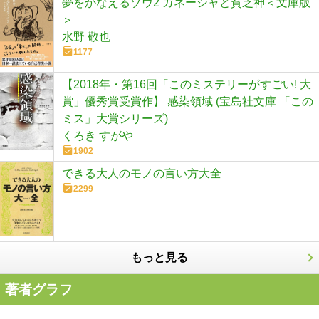
夢をかなえるゾウ2 ガネーシャと貧乏神＜文庫版
＞
水野 敬也
1177
【2018年・第16回「このミステリーがすごい! 大
賞」優秀賞受賞作】 感染領域 (宝島社文庫 「この
ミス」大賞シリーズ)
くろき すがや
1902
できる大人のモノの言い方大全
2299
もっと見る
著者グラフ