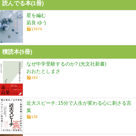
読んでる本(
1
冊)
星を編む
凪良 ゆう
17074
積読本(
5
冊)
なぜ中学受験するのか? (光文社新書)
おおたとしまさ
193
近大スピーチ: 15分で人生が変わる心に刺さる言
葉
136