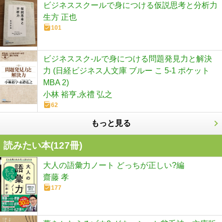
ビジネススクールで身につける仮説思考と分析力
生方 正也
101
ビジネススク-ルで身につける問題発見力と解決
力 (日経ビジネス人文庫 ブルー こ 5-1 ポケット
MBA 2)
小林 裕亨,永禮 弘之
62
もっと見る
読みたい本(
127
冊)
大人の語彙力ノート どっちが正しい?編
齋藤 孝
177