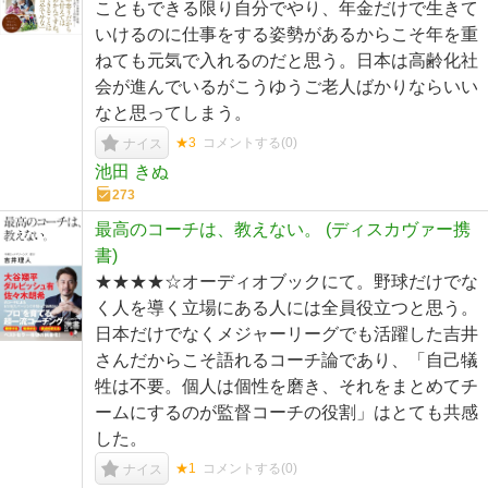
こともできる限り自分でやり、年金だけで生きて
いけるのに仕事をする姿勢があるからこそ年を重
ねても元気で入れるのだと思う。日本は高齢化社
会が進んでいるがこうゆうご老人ばかりならいい
なと思ってしまう。
★3
コメントする(
0
)
ナイス
池田 きぬ
273
最高のコーチは、教えない。 (ディスカヴァー携
書)
★★★★☆オーディオブックにて。野球だけでな
く人を導く立場にある人には全員役立つと思う。
日本だけでなくメジャーリーグでも活躍した吉井
さんだからこそ語れるコーチ論であり、「自己犠
牲は不要。個人は個性を磨き、それをまとめてチ
ームにするのが監督コーチの役割」はとても共感
した。
★1
コメントする(
0
)
ナイス