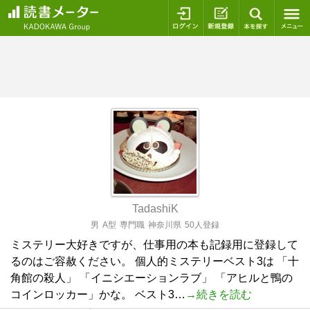
ログイン
新規登録
本を探
TadashiK
男
A型
専門職
神奈川県
50人登録
ミステリー大好きですが、仕事用の本も記録用に登録して
るのはご容赦ください。 個人的ミステリーベスト3は 「十
角館の殺人」 「イニシエーションラブ」 「アヒルと鴨の
コインロッカー」かな。 ベスト3…
→続きを読む