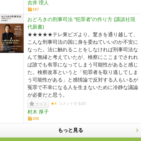
吉井 理人
187
おどろきの刑事司法 “犯罪者”の作り方 (講談社現
代新書)
★★★★★テレ東ビズより。驚きを通り越して、
こんな刑事司法の国に身を委ねていいのか不安に
なった。法に触れることをしなければ刑事司法な
んて無縁と考えていたが、検察にここまでされれ
ば誰でも有罪になってしまう可能性があると感じ
た。検察改革というと「犯罪者を取り逃してしま
う可能性がある」と感情論で反対する人もいるが
冤罪で不幸になる人を生まないために冷静な議論
が必要だと思う。
★4
コメントする(
0
)
ナイス
村木 厚子
356
もっと見る