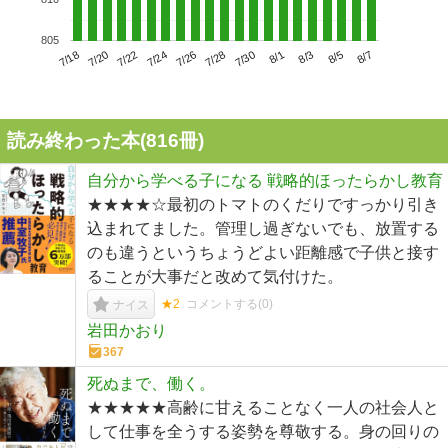
805
7/22
7/28
8/3
7/18
7/24
7/30
8/5
7/20
7/26
8/1
8/7
読み終わった本(
816
冊)
自分から学べる子になる 戦略的ほったらかし教育
★★★★☆最初のトマトのくだりですっかり引き
込まれてました。管理し過ぎないでも、放置する
のも違うというちょうどよい距離感で子供と接す
ることが大事だと改めて気付けた。
★2
コメントする(
0
)
ナイス
岩田かおり
367
死ぬまで、働く。
★★★★★高齢に甘えることなく一人の社会人と
して仕事を全うする姿勢を尊敬する。身の回りの