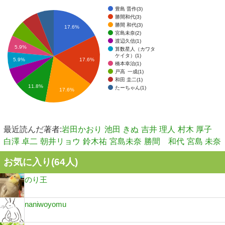
豊島 晋作(3)
勝間和代(3)
勝間 和代(3)
17.6%
宮島未奈(2)
渡辺久信(1)
5.9%
算数星人（カワタ
ケイタ）(1)
17.6%
5.9%
橋本幸治(1)
戸高 一成(1)
和田 圭二(1)
11.8%
たーちゃん(1)
17.6%
最近読んだ著者:
岩田かおり
池田 きぬ
吉井 理人
村木 厚子
白澤 卓二
朝井リョウ
鈴木祐
宮島未奈
勝間 和代
宮島 未奈
お気に入り(
64
人)
のり王
naniwoyomu