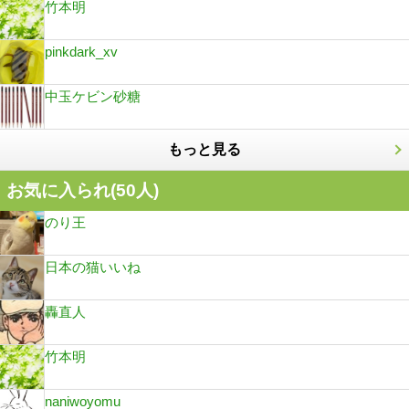
竹本明
pinkdark_xv
中玉ケビン砂糖
もっと見る
お気に入られ(
50
人)
のり王
日本の猫いいね
轟直人
竹本明
naniwoyomu