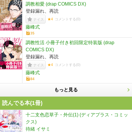
調教相愛 (drap COMICS DX)
登録漏れ、再読
★4
コメントする(
0
)
ナイス
藤峰式
35
調教性活 小冊子付き初回限定特装版 (drap
COMICS DX)
登録漏れ、再読
★4
コメントする(
0
)
ナイス
藤峰式
84
もっと見る
読んでる本(
1
冊)
十二支色恋草子・外伝(1) (ディアプラス・コミッ
クス)
待緒 イサミ