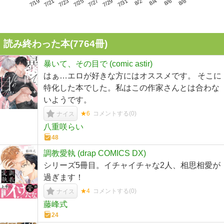
7/23
7/29
8/4
7/19
7/25
7/31
8/6
7/21
7/27
8/2
8/8
読み終わった本(
7764
冊)
暴いて、その目で (comic astir)
はぁ…エロが好きな方にはオススメです。 そこに
特化した本でした。私はこの作家さんとは合わな
いようです。
★6
コメントする(
0
)
ナイス
八重咲らい
48
調教愛執 (drap COMICS DX)
シリーズ5冊目。イチャイチャな2人、相思相愛が
過ぎます！
★4
コメントする(
0
)
ナイス
藤峰式
24