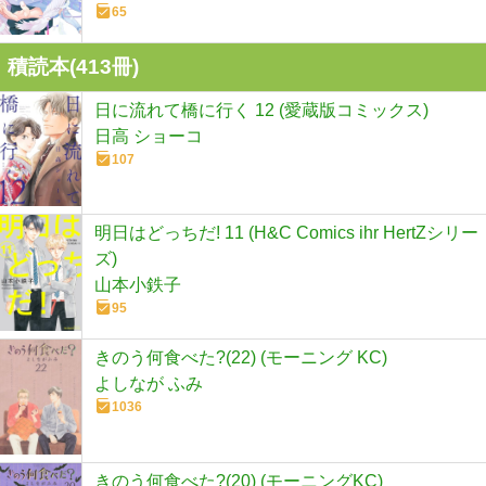
65
積読本(
413
冊)
日に流れて橋に行く 12 (愛蔵版コミックス)
日高 ショーコ
107
明日はどっちだ! 11 (H&C Comics ihr HertZシリー
ズ)
山本小鉄子
95
きのう何食べた?(22) (モーニング KC)
よしなが ふみ
1036
きのう何食べた?(20) (モーニングKC)