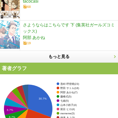
tacocasi
68
さようならはこちらです 下 (集英社ガールズコミ
ックス)
阿部 あかね
19
もっと見る
著者グラフ
吾峠 呼世晴(23)
野田 サトル(18)
阿部 あかね(7)
藤峰式(5)
30.7%
七緒(5)
山本小鉄子(4)
斑目 ヒロ(4)
6.7%
mememe(3)
6.7%
伊達 きよ(3)