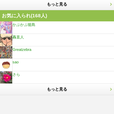
もっと見る
お気に入られ(
168
人)
かぷかぷ籠島
轟直人
Greatzebra
sao
さら
もっと見る