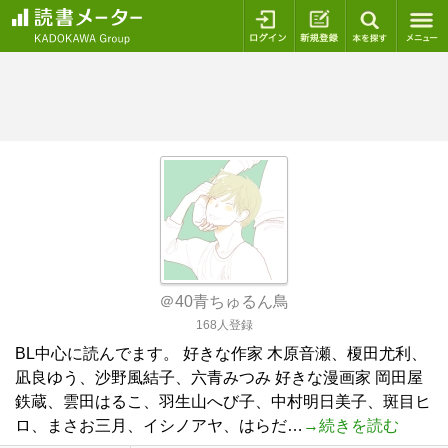
ログイン
新規登録
本を探
＠40青ちゅるん鳥
168人登録
BL中心に読んでます。 好きな作家 木原音瀬、榎田尤利、
凪良ゆう、沙野風結子、六青みつみ 好きな漫画家 岡田屋
鉄蔵、雲田はるこ、羽生山へび子、中村明日美子、斑目ヒ
ロ、まさお三月、イシノアヤ、はらだ…
→続きを読む