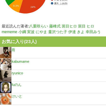
露久 ふみ(3)
9.3%
24%
最近読んだ著者:
八重咲らい
藤峰式
斑目ヒロ
斑目 ヒロ
mememe
小綱 実波
にやま
蔓沢つた子
伊達 きよ
幸田みう
お気に入り(
23
人)
雨
kabumame
ryunico
fuのん
けいと