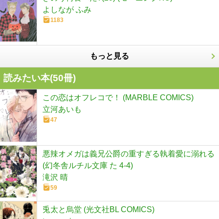
よしなが ふみ
1183
もっと見る
読みたい本(
50
冊)
この恋はオフレコで！ (MARBLE COMICS)
立河あいも
47
悪辣オメガは義兄公爵の重すぎる執着愛に溺れる
(幻冬舎ルチル文庫 た 4-4)
滝沢 晴
59
兎太と烏堂 (光文社BL COMICS)