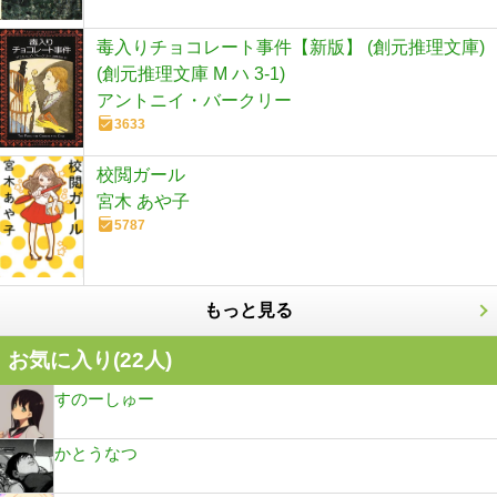
毒入りチョコレート事件【新版】 (創元推理文庫)
(創元推理文庫 M ハ 3-1)
アントニイ・バークリー
3633
校閲ガール
宮木 あや子
5787
もっと見る
お気に入り(
22
人)
すのーしゅー
かとうなつ