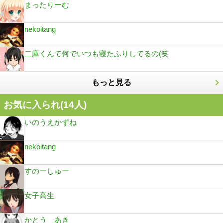
まったりーむ
nekoitang
二庫くんて何でいつも寝たふりしてるの(笑
もっと見る
お気に入られ(
14
人)
いのうえかずね
nekoitang
すのーしゅー
女子高生
かとう あき