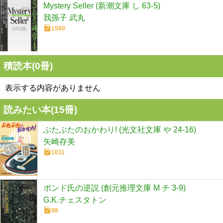
Mystery Seller (新潮文庫 し 63-5)
我孫子 武丸
1580
積読本(
0
冊)
表示する内容がありません
読みたい本(
15
冊)
ぶたぶたのおかわり! (光文社文庫 や 24-16)
矢崎存美
1011
ポンド氏の逆説 (創元推理文庫 M チ 3-9)
G.K.チェスタトン
98