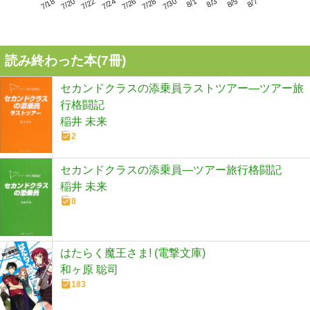
7/22
7/28
8/3
7/18
7/24
7/30
8/5
7/20
7/26
8/1
8/7
読み終わった本(
7
冊)
セカンドクラスの添乗員ラストツアー―ツアー旅
行格闘記
稲井 未来
2
セカンドクラスの添乗員―ツアー旅行格闘記
稲井 未来
8
はたらく魔王さま! (電撃文庫)
和ヶ原 聡司
183