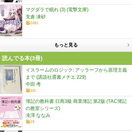
マグダラで眠れ (3) (電撃文庫)
支倉 凍砂
1081
もっと見る
読んでる本(
3
冊)
イスラームのロジック: アッラーフから原理主義
まで (講談社選書メチエ 229)
中田 考
111
簿記の教科書 日商3級 商業簿記 第2版 (TAC簿記
の教室シリーズ)
滝澤 ななみ
19