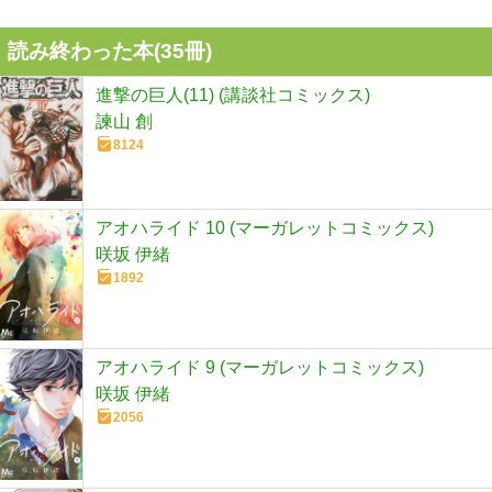
読み終わった本(
35
冊)
進撃の巨人(11) (講談社コミックス)
諫山 創
8124
アオハライド 10 (マーガレットコミックス)
咲坂 伊緒
1892
アオハライド 9 (マーガレットコミックス)
咲坂 伊緒
2056