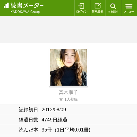
ログイン
新規登録
本を探
真木順子
女
1人登録
記録初日
2013/08/09
経過日数
4749日経過
読んだ本
35冊（1日平均0.01冊)