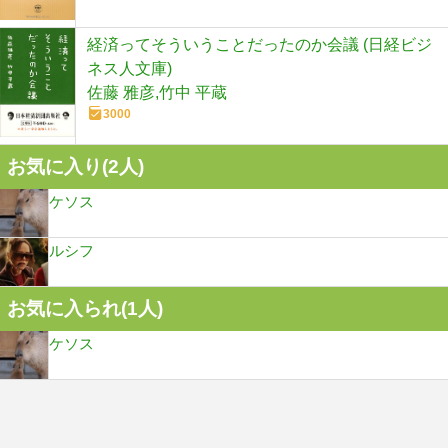
経済ってそういうことだったのか会議 (日経ビジ
ネス人文庫)
佐藤 雅彦,竹中 平蔵
3000
お気に入り(
2
人)
ケソス
ルシフ
お気に入られ(
1
人)
ケソス