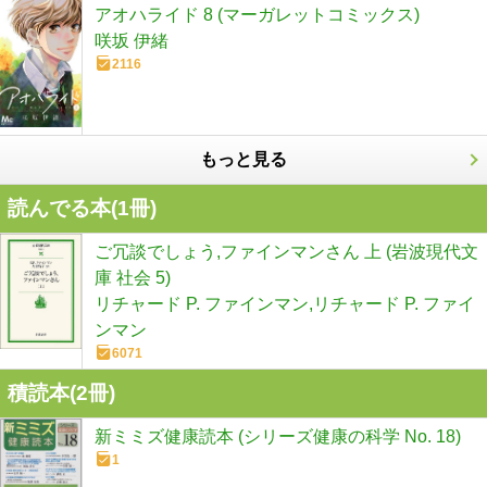
アオハライド 8 (マーガレットコミックス)
咲坂 伊緒
2116
もっと見る
読んでる本(
1
冊)
ご冗談でしょう,ファインマンさん 上 (岩波現代文
庫 社会 5)
リチャード P. ファインマン,リチャード P. ファイ
ンマン
6071
積読本(
2
冊)
新ミミズ健康読本 (シリーズ健康の科学 No. 18)
1