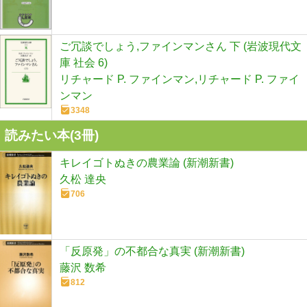
ご冗談でしょう,ファインマンさん 下 (岩波現代文
庫 社会 6)
リチャード P. ファインマン,リチャード P. ファイ
ンマン
3348
読みたい本(
3
冊)
キレイゴトぬきの農業論 (新潮新書)
久松 達央
706
「反原発」の不都合な真実 (新潮新書)
藤沢 数希
812