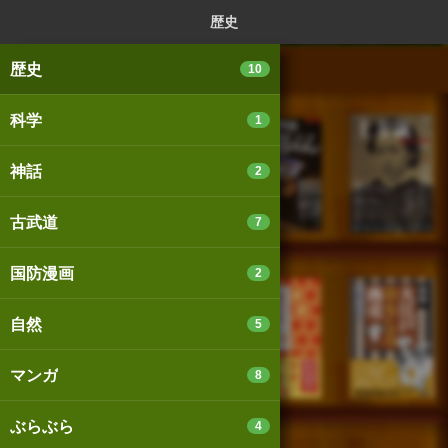
ログイン
新規登録
本を探
歴史
歴史
10
科学
1
スマートフォン版
パソコン版
神話
2
古武道
7
利用規約
個人情報保護基本方針
国防漫画
2
Cookie等の利用に関するガイドライン
自然
5
サイトアクセス情報の取得について
マンガ
8
法人・プレスお問い合わせ
運営会社
※本サイトはアフィリエイトプログラムによる収益を得ていま
ぶらぶら
4
す