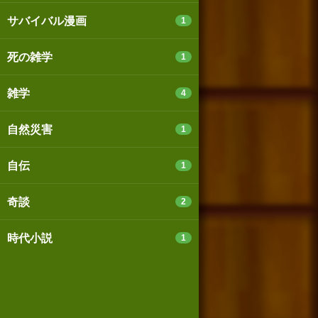
サバイバル漫画
1
死の雑学
1
雑学
4
自然災害
1
自伝
1
奇談
2
時代小説
1