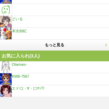
どいる
末次由紀
もっと見る
お気に入られ(
3
人)
Otamaro
KMB-7567
エド⊂(・∀・)⊃ﾔｯT!