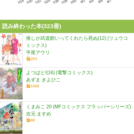
7/22
7/28
8/3
7/18
7/24
7/30
8/5
7/20
7/26
8/1
8/7
読み終わった本(
323
冊)
推しが武道館いってくれたら死ぬ(12) (リュウコ
ミックス)
平尾アウリ
203
よつばと!(16) (電撃コミックス)
あずま きよひこ
1068
くまみこ 20 (MFコミックス フラッパーシリーズ)
吉元 ますめ
88