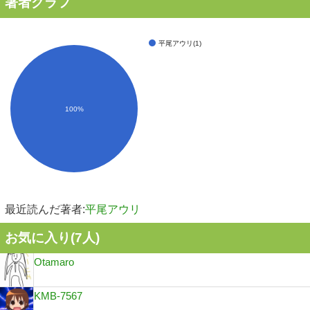
著者グラフ
平尾アウリ(1)
100%
最近読んだ著者:
平尾アウリ
お気に入り(
7
人)
Otamaro
KMB-7567