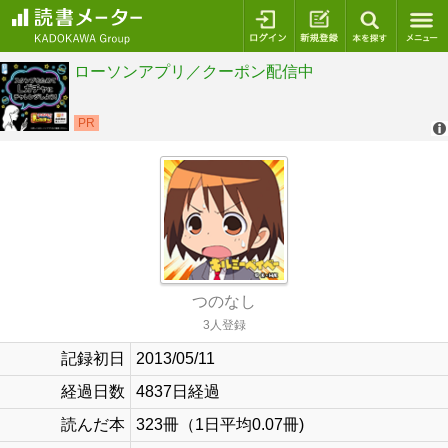
ログイン
新規登録
本を探
つのなし
3人登録
記録初日
2013/05/11
経過日数
4837日経過
読んだ本
323冊（1日平均0.07冊)