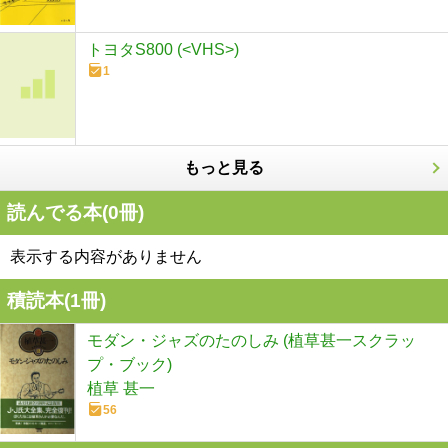
トヨタS800 (<VHS>)
1
もっと見る
読んでる本(
0
冊)
表示する内容がありません
積読本(
1
冊)
モダン・ジャズのたのしみ (植草甚一スクラッ
プ・ブック)
植草 甚一
56