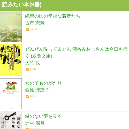
読みたい本(
9
冊)
絶望の国の幸福な若者たち
古市 憲寿
3785
ぜんぜん酔ってません 酒呑みおじさんは今日も行
く (双葉文庫)
大竹 聡
194
女の子ものがたり
西原 理恵子
453
鍵のない夢を見る
辻村 深月