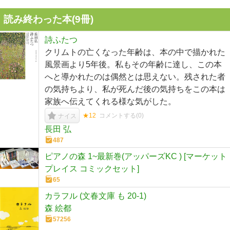
読み終わった本(
9
冊)
詩ふたつ
クリムトの亡くなった年齢は、本の中で描かれた
風景画より5年後。私もその年齢に達し、この本
へと導かれたのは偶然とは思えない。残された者
の気持ちより、私が死んだ後の気持ちをこの本は
家族へ伝えてくれる様な気がした。
★12
コメントする(
0
)
ナイス
長田 弘
487
ピアノの森 1~最新巻(アッパーズKC ) [マーケット
プレイス コミックセット]
65
カラフル (文春文庫 も 20-1)
森 絵都
57256