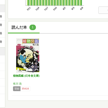
7/21
7/24
7/27
7/30
8/2
8/5
8/8
冊
冊
読んだ本
1
冊
冊
植物図鑑 (幻冬舎文庫)
有川 浩
登録
35416