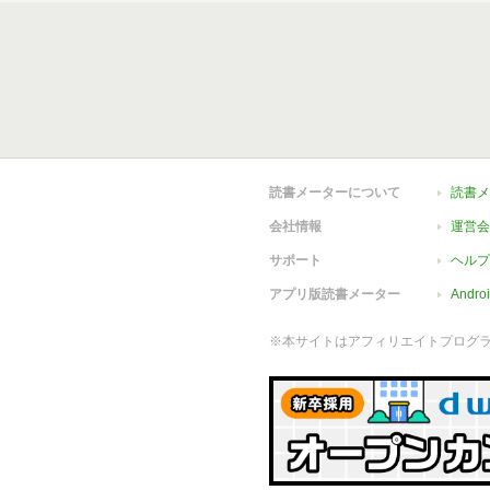
読書メーターについて
読書メ
会社情報
運営会
サポート
ヘルプ
アプリ版読書メーター
Andr
※本サイトはアフィリエイトプログ