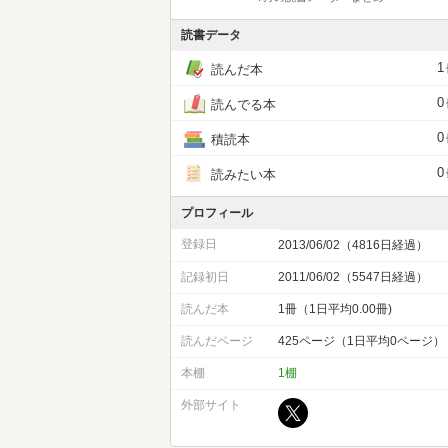
読書データ
1
読んだ本
0
読んでる本
0
積読本
0
読みたい本
プロフィール
登録日
2013/06/02（4816日経過）
記録初日
2011/06/02（5547日経過）
読んだ本
1冊（1日平均0.00冊)
読んだページ
425ページ（1日平均0ページ）
本棚
1棚
外部サイト