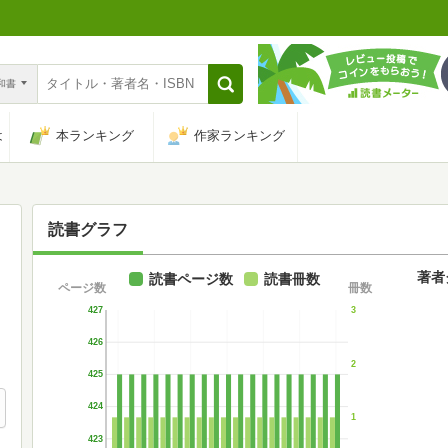
n和書
は
本ランキング
作家ランキング
読書グラフ
著者
読書ページ数
読書冊数
ページ数
冊数
427
3
426
2
425
424
1
423