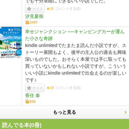
でも十分堪能にできるいい小説でした。
★30
コメントする(
0
)
ナイス
汐見夏衛
3497
幸せジャンクション ──キャンピングカーが運ん
だ小さな奇跡
kindle unlimitedでたまたま読んだ小説ですが、ス
トーリー展開もよく、後半の主人公の過去も興味
深いものでした。おそらく本屋では手に取っても
買っていないかもしれない小説ですが、こういう
いい小説にkindle unlimitedで出会えるのが楽しい
です♪
★19
コメントする(
0
)
ナイス
香住 泰
856
もっと見る
読んでる本(
0
冊)