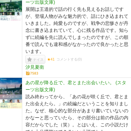
ーツ出版文庫)
展開は王道的で話の行く先も見えるお話しです
が、登場人物がみな魅力的で、話にひき込まれて
いきました。純愛ものですが、戦争の悲惨さが丹
念に書き込まれていて、心に残る作品です。知ら
ずに続編を先に読んでしまったのですが、この順
番で読んでも違和感がなかったので良かったと思
います。
★41
コメントする(
0
)
ナイス
汐見夏衛
7583
あの星が降る丘で、君とまた出会いたい。 (スタ
ーツ出版文庫)
読み終わってから、「あの花が咲く丘で、君とま
た出会えたら。」の続編だということを知りまし
た。なぜ、核心的な部分があまり書いていないの
かなーと思っていたら、その部分は前の作品の内
容だからでした（笑）。とはいえ、この小説だけ