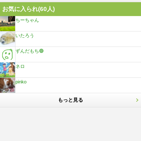
お気に入られ(
60
人)
ちーちゃん
いたろう
ずんだもち🟢
ネロ
pinko
もっと見る