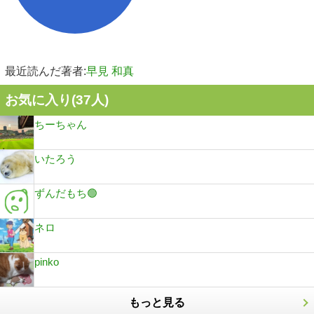
最近読んだ著者:
早見 和真
お気に入り(
37
人)
ちーちゃん
いたろう
ずんだもち🟢
ネロ
pinko
もっと見る