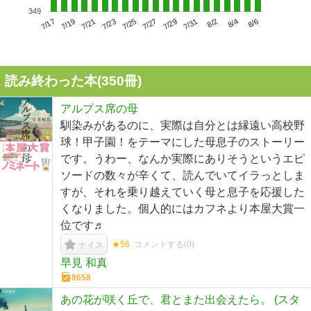
349
7/21
7/27
8/2
7/17
7/23
7/29
8/4
7/19
7/25
7/31
8/6
読み終わった本(
350
冊)
アルプス席の母
馴染みがあるのに、実際は自分とは縁遠い高校野
球！甲子園！をテーマにした母息子のストーリー
です。うわー、なんか実際にありそうというエピ
ソードの数々が辛くて、読んでいてイラっとしま
すが、それを乗り越えていく母と息子を応援した
くなりました。個人的にはカフネより本屋大賞一
位です♬
★56
コメントする(
0
)
ナイス
早見 和真
8658
あの花が咲く丘で、君とまた出会えたら。 (スタ