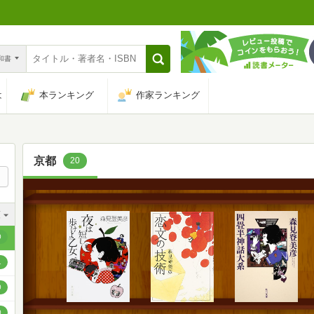
n和書
は
本ランキング
作家ランキング
京都
20
順
順
0
順
1
順
0
順
0