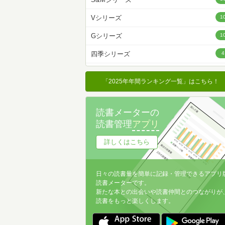
名前降
Vシリーズ
1
冊数が多い
Gシリーズ
1
冊数が少ない
四季シリーズ
4
「2025年年間ランキング一覧」はこちら！
読書メーターの
読書管理
アプリ
詳しくはこちら
日々の読書量を簡単に記録・管理できるアプリ
読書メーターです。
新たな本との出会いや読書仲間とのつながりが
読書をもっと楽しくします。