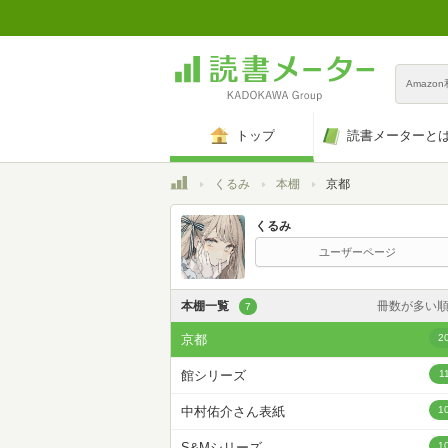
Amazo
トップ
読書メーターと
トップ
くるみ
本棚
京都
くるみ
ユーザーページ
本棚一覧
冊数が多い
7
カスタム
京都
2
登録日時が新しい
館シリーズ
1
登録日時が古い
中村佑介さん表紙
1
名前昇
S&Mシリーズ
1