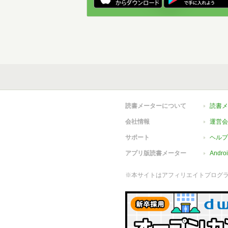
読書メーターについて
読書メ
会社情報
運営会
サポート
ヘルプ
アプリ版読書メーター
Andr
※本サイトはアフィリエイトプログ