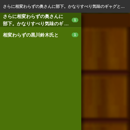
ログイン
新規登録
本を探
さらに相変わらずの奥さんに部下。かなりすべり気味のギャグと意外に硬派な(?)本格魂。楽しい。
さらに相変わらずの奥さんに
1
部下。かなりすべり気味のギ
ャグと意外に硬派な(?)本格
相変わらずの黒川鈴木氏と
1
魂。楽しい。
スマートフォン版
パソコン版
利用規約
個人情報保護基本方針
Cookie等の利用に関するガイドライン
サイトアクセス情報の取得について
法人・プレスお問い合わせ
運営会社
※本サイトはアフィリエイトプログラムによる収益を得ていま
す