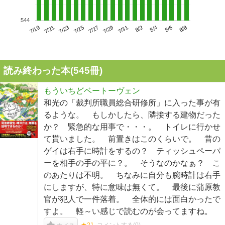
544
7/23
7/29
8/4
7/19
7/25
7/31
8/6
7/21
7/27
8/2
8/8
読み終わった本(
545
冊)
もういちどベートーヴェン
和光の「裁判所職員総合研修所」に入った事が有
るような。 もしかしたら、隣接する建物だった
か？ 緊急的な用事で・・・。 トイレに行かせ
て貰いました。 前置きはこのくらいで。 昔の
ゲイは右手に時計をするの？ ティッシュペーパ
ーを相手の手の平に？。 そうなのかなぁ？ こ
のあたりは不明。 ちなみに自分も腕時計は右手
にしますが、特に意味は無くて。 最後に蒲原教
官が犯人で一件落着。 全体的には面白かったで
すよ。 軽～い感じで読むのが会ってますね。