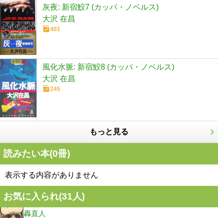
灰夜: 新宿鮫7 (カッパ・ノベルス)
大沢 在昌
401
風化水脈: 新宿鮫8 (カッパ・ノベルス)
大沢 在昌
245
もっと見る
読みたい本(
0
冊)
表示する内容がありません
お気に入られ(
31
人)
轟直人