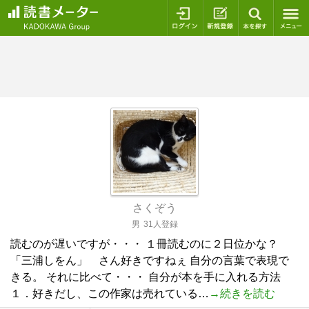
ログイン
新規登録
本を探
さくぞう
男
31人登録
読むのが遅いですが・・・ １冊読むのに２日位かな？
「三浦しをん」 さん好きですねぇ 自分の言葉で表現で
きる。 それに比べて・・・ 自分が本を手に入れる方法
１．好きだし、この作家は売れている…
→続きを読む