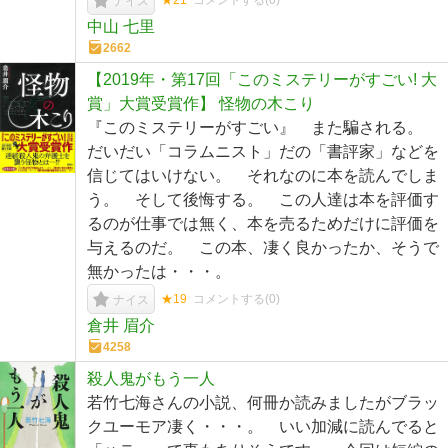
★21
コメントする(
0
)
ナイス
中山 七里
2662
【2019年・第17回「このミステリーがすごい! 大
賞」大賞受賞作】 怪物の木こり
『このミステリーがすごい』 また騙される。
だいだい「コラムニスト」だの「書評家」などを
信じてはいけない。 それなのに本を読んでしま
う。 そして後悔する。 この人達は本を評価す
るのが仕事では無く、本を売るためだけに評価を
与えるのだ。 この本、凄く良かったか、そうで
無かったは・・・。
★19
コメントする(
0
)
ナイス
倉井 眉介
4258
殺人鬼がもう一人
若竹七海さんの小説、何冊か読みましたがブラッ
クユーモア凄く・・・。 いい加減に読んでると