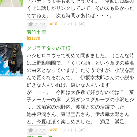
「ハテ」って事もありそうです。 今回は短編の
くせに話しがリンクしていて、その辺も良かった
ですねぇ。 次も時間があれば・・・。
★10
コメントする(
0
)
ナイス
若竹七海
1378
クジラアタマの王様
ハシビロコウって初めて聞きました。（こんな時
は上野動物園で、「くじら頭」という意味の英名
の由来となっています）だそうですが、小説を読
んで賢くなるなんて。 伊坂幸太郎さんの小説を
好きな人もいれば、嫌いな人もいます
が・・・。 今回は大多数で好きなのでは？ 菓
子メーカーの岸、人気ダンスグループの小沢ヒジ
リ、政治家の池野内、波瀾万丈の活躍でした。
池井戸潤さん、東野圭吾さん、伊坂幸太郎さん
と、今夏は凄く楽しめました。 満足、満足。
★20
コメントする(
0
)
ナイス