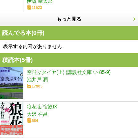
伊坂 幸太郎
11523
もっと見る
読んでる本(
0
冊)
表示する内容がありません
積読本(
5
冊)
空飛ぶタイヤ(上) (講談社文庫 い 85-9)
池井戸 潤
17905
狼花 新宿鮫IX
大沢 在昌
584