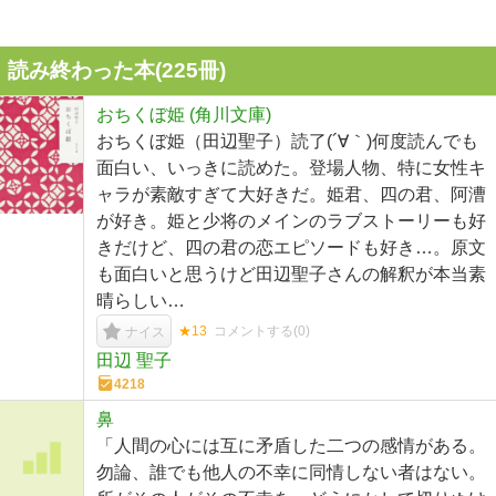
読み終わった本(
225
冊)
おちくぼ姫 (角川文庫)
おちくぼ姫（田辺聖子）読了(´∀｀)何度読んでも
面白い、いっきに読めた。登場人物、特に女性キ
ャラが素敵すぎて大好きだ。姫君、四の君、阿漕
が好き。姫と少将のメインのラブストーリーも好
きだけど、四の君の恋エピソードも好き…。原文
も面白いと思うけど田辺聖子さんの解釈が本当素
晴らしい…
★13
コメントする(
0
)
ナイス
田辺 聖子
4218
鼻
「人間の心には互に矛盾した二つの感情がある。
勿論、誰でも他人の不幸に同情しない者はない。