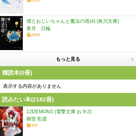
4133
僕とおじいちゃんと魔法の塔(4) (角川文庫)
香月 日輪
2258
もっと見る
積読本(
0
冊)
表示する内容がありません
読みたい本(
2182
冊)
12DEMONS (電撃文庫 お 9-2)
御堂 彰彦
194