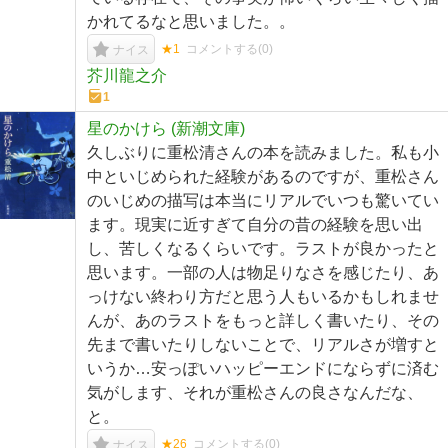
かれてるなと思いました。。
★1
コメントする(
0
)
ナイス
芥川龍之介
1
星のかけら (新潮文庫)
久しぶりに重松清さんの本を読みました。私も小
中といじめられた経験があるのですが、重松さん
のいじめの描写は本当にリアルでいつも驚いてい
ます。現実に近すぎて自分の昔の経験を思い出
し、苦しくなるくらいです。ラストが良かったと
思います。一部の人は物足りなさを感じたり、あ
っけない終わり方だと思う人もいるかもしれませ
んが、あのラストをもっと詳しく書いたり、その
先まで書いたりしないことで、リアルさが増すと
いうか…安っぽいハッピーエンドにならずに済む
気がします、それが重松さんの良さなんだな、
と。
★26
コメントする(
0
)
ナイス