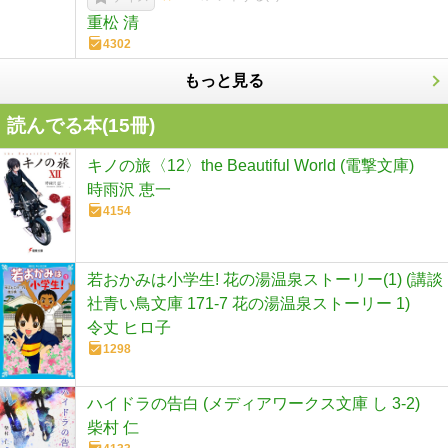
重松 清
4302
もっと見る
読んでる本(
15
冊)
キノの旅〈12〉the Beautiful World (電撃文庫)
時雨沢 恵一
4154
若おかみは小学生! 花の湯温泉ストーリー(1) (講談
社青い鳥文庫 171-7 花の湯温泉ストーリー 1)
令丈 ヒロ子
1298
ハイドラの告白 (メディアワークス文庫 し 3-2)
柴村 仁