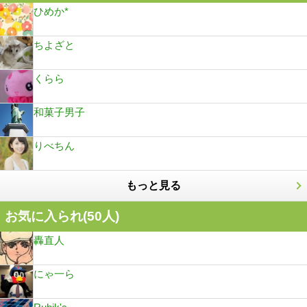
ひめか*
ちよざと
くらら
和菓子男子
りべちん
もっと見る
お気に入られ(
50
人)
轟直人
にゃ一ら