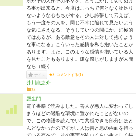
所がその人がその不幸を、どうにかして切りぬけ
る事が出来ると、今度はこっちで何となく物足り
ないような心もちがする。少し誇張して云えば、
もう一度その人を、同じ不幸に陥れて見たいよう
な気にさえなる。そうしていつの間にか、消極的
ではあるが、ある敵意をその人に対して抱くよう
な事になる」こういった感情を私も抱いたことが
あります、また、このような感情を抱いている人
を見たこともあります。嫌な感じがしますが人間
なら（続く
★3
コメントする(
1
)
ナイス
芥川龍之介
12
羅生門
電子書籍で読みました。善人が悪人に変わってし
まうほどの過酷な環境に置かれたことがないの
で、この物語を読んでいて共感できる部分はほと
んどなかったのですが…人は善と悪の両面を持っ
ている存在で、その事実が怖いくらい生々しく描