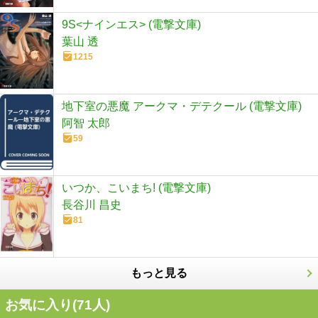
9S<ナインエス> (電撃文庫)
葉山 透
1215
地下室の悪魔 アークマ・デテクール (電撃文庫)
阿智 太郎
59
いつか、こいまち! (電撃文庫)
長谷川 昌史
81
もっと見る
お気に入り(
71
人)