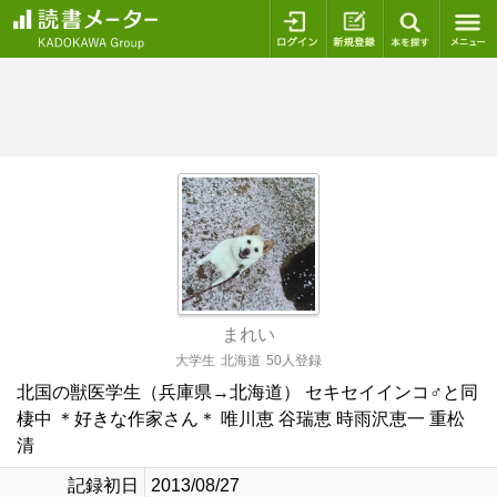
ログイン
新規登録
本を探
まれい
大学生
北海道
50人登録
北国の獣医学生（兵庫県→北海道） セキセイインコ♂と同
棲中 ＊好きな作家さん＊ 唯川恵 谷瑞恵 時雨沢恵一 重松
清
記録初日
2013/08/27