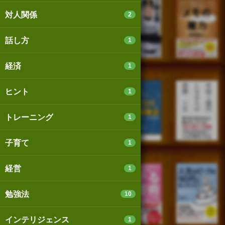
対人関係
2
話し方
1
経済
1
ヒント
1
トレーニング
1
子育て
1
経営
1
勉強法
10
インテリジェンス
1