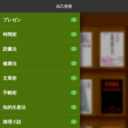
ログイン
新規登録
本を探
自己啓発
プレゼン
1
時間術
1
スマートフォン版
パソコン版
読書法
1
健康法
2
利用規約
個人情報保護基本方針
文章術
1
Cookie等の利用に関するガイドライン
手帳術
1
サイトアクセス情報の取得について
知的生産法
1
法人・プレスお問い合わせ
運営会社
※本サイトはアフィリエイトプログラムによる収益を得ていま
推理小説
1
す