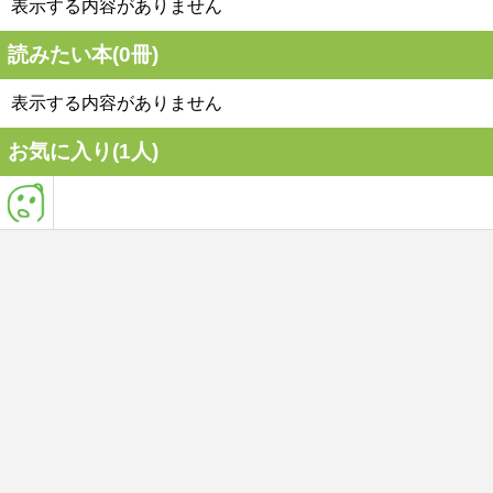
表示する内容がありません
読みたい本(
0
冊)
表示する内容がありません
お気に入り(
1
人)