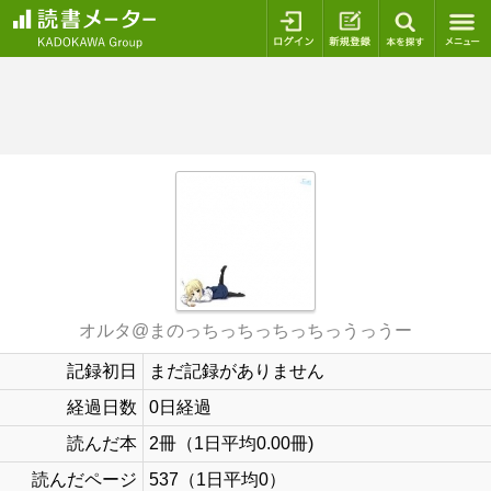
ログイン
新規登録
本を探
オルタ@まのっちっちっちっちっうっうー
記録初日
まだ記録がありません
経過日数
0日経過
読んだ本
2冊（1日平均0.00冊)
読んだページ
537（1日平均0）