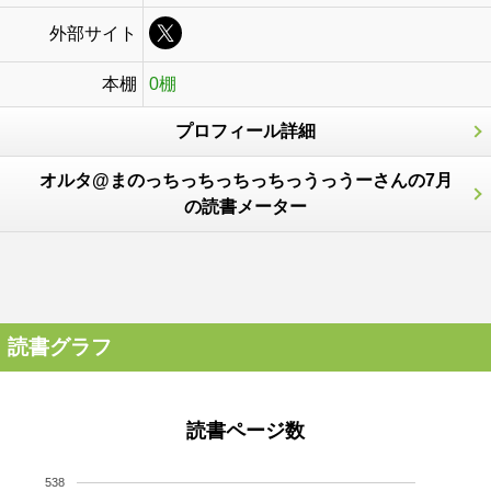
外部サイト
本棚
0棚
プロフィール詳細
オルタ@まのっちっちっちっちっうっうーさんの7月
の読書メーター
読書グラフ
読書ページ数
538