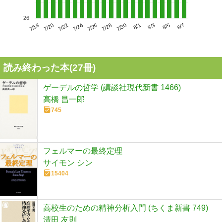
26
7/22
7/28
8/3
7/18
7/24
7/30
8/5
7/20
7/26
8/1
8/7
読み終わった本(
27
冊)
ゲーデルの哲学 (講談社現代新書 1466)
高橋 昌一郎
745
フェルマーの最終定理
サイモン シン
15404
高校生のための精神分析入門 (ちくま新書 749)
清田 友則