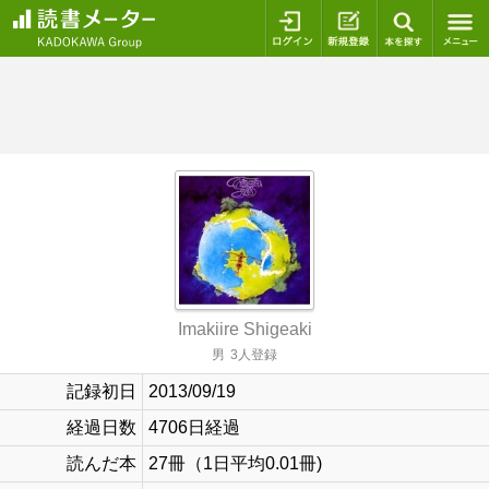
ログイン
新規登録
本を探
Imakiire Shigeaki
男
3人登録
記録初日
2013/09/19
経過日数
4706日経過
読んだ本
27冊（1日平均0.01冊)