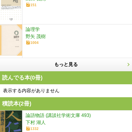
151
論理学
野矢 茂樹
1004
もっと見る
読んでる本(
0
冊)
表示する内容がありません
積読本(
2
冊)
論語物語 (講談社学術文庫 493)
下村 湖人
1332