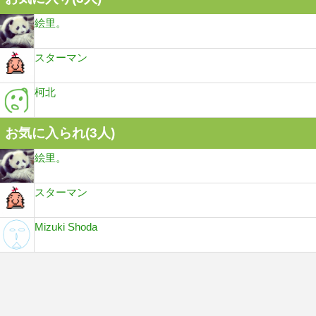
絵里。
スターマン
柯北
お気に入られ(
3
人)
絵里。
スターマン
Mizuki Shoda