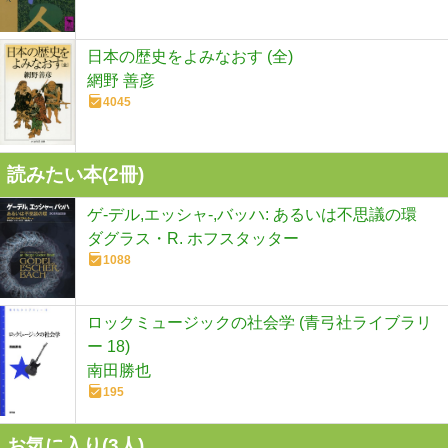
日本の歴史をよみなおす (全)
網野 善彦
4045
読みたい本(
2
冊)
ゲ-デル,エッシャ-,バッハ: あるいは不思議の環
ダグラス・R. ホフスタッター
1088
ロックミュージックの社会学 (青弓社ライブラリ
ー 18)
南田勝也
195
お気に入り(
3
人)